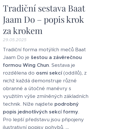
Tradiční sestava Baat
Jaam Do – popis krok
za krokem
29.05.2025
Tradiční forma motýlích mečů Baat
Jaam Do je
šestou a závěrečnou
formou Wing Chun
. Sestava je
rozdělena do
osmi sekcí
(oddílů), z
nichž každá demonstruje různé
obranné a útočné manévry s
využitím výše zmíněných základních
technik. Níže najdete
podrobný
popis jednotlivých sekcí formy
.
Pro lepší představu jsou připojeny
ilustrativní popisy pohybů.
...