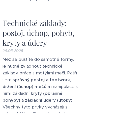
Technické základy:
postoj, úchop, pohyb,
kryty a údery
29.05.2025
Než se pustíte do samotné formy,
je nutné zvládnout technické
základy práce s motýlími meči. Patří
sem
správný postoj a footwork
,
držení (úchop) mečů
a manipulace s
nimi, základní
kryty (obranné
pohyby)
a
základní údery (útoky)
.
Všechny tyto prvky vycházejí z