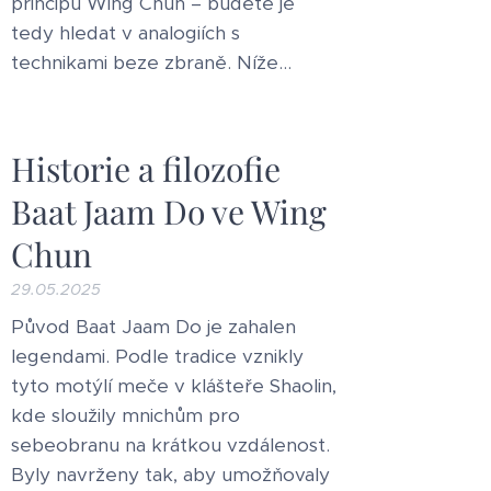
principů Wing Chun – budete je
tedy hledat v analogiích s
technikami beze zbraně. Níže...
Historie a filozofie
Baat Jaam Do ve Wing
Chun
29.05.2025
Původ Baat Jaam Do je zahalen
legendami. Podle tradice vznikly
tyto motýlí meče v klášteře Shaolin,
kde sloužily mnichům pro
sebeobranu na krátkou vzdálenost.
Byly navrženy tak, aby umožňovaly