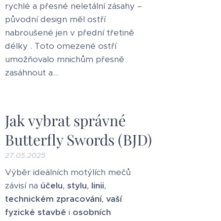
rychlé a přesné neletální zásahy –
původní design měl ostří
nabroušené jen v přední třetině
délky . Toto omezené ostří
umožňovalo mnichům přesně
zasáhnout a...
Jak vybrat správné
Butterfly Swords (BJD)
27.05.2025
Výběr ideálních motýlích mečů
závisí na
účelu
,
stylu
,
linii
,
technickém zpracování
,
vaší
fyzické stavbě
i
osobních