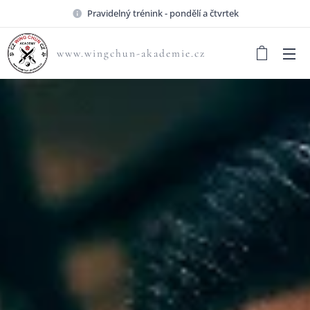
Pravidelný trénink - pondělí a čtvrtek
www.wingchun-akademie.cz