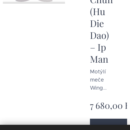
(Hu
Die
Dao)
– Ip
Man
Motýlí
meče
Wing
Chun
7 680,00
K
(Hu
Die
Dao) –
Detai
Ip