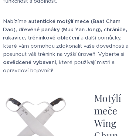
funkčnost a odolnost.
Nabízíme
autentické motýlí meče (Baat Cham
Dao), dřevěné panáky (Muk Yan Jong), chrániče,
rukavice, tréninkové oblečení
a další pomůcky,
které vám pomohou zdokonalit vaše dovednosti a
posunout váš trénink na vyšší úroveň. Vyberte si
osvědčené vybavení
, které používají mistři a
opravdoví bojovníci!
Motýlí
meče
Wing
Chun