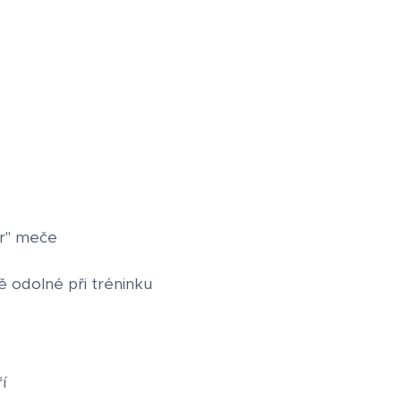
er" meče
ě odolné při tréninku
í