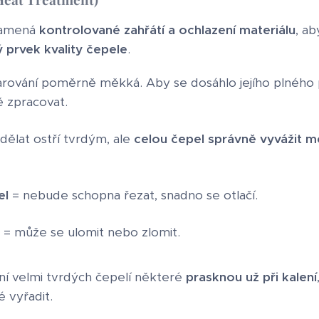
namená
kontrolované zahřátí a ochlazení materiálu
, ab
ý prvek kvality čepele
.
arování poměrně měkká. Aby se dosáhlo jejího plného po
 zpracovat.
dělat ostří tvrdým, ale
celou čepel správně vyvážit me
el
= nebude schopna řezat, snadno se otlačí.
= může se ulomit nebo zlomit.
ání velmi tvrdých čepelí některé
prasknou už při kalení
é vyřadit.