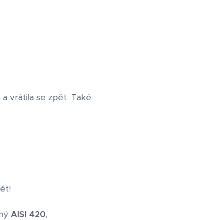
a vrátila se zpět. Také
ět!
vný
AISI 420
,