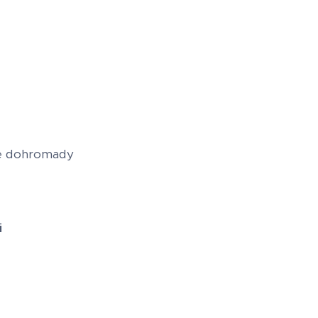
né dohromady
i