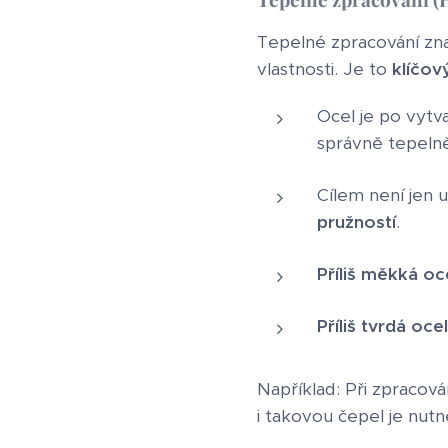
Tepelné zpracování z
vlastnosti. Je to
klíčov
Ocel je po vytv
správně tepelně
Cílem není jen u
pružností
.
Příliš měkká oc
Příliš tvrdá ocel
Například: Při zpracov
i takovou čepel je nutn