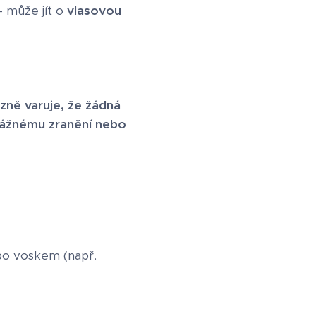
– může jít o
vlasovou
zně varuje, že žádná
vážnému zranění nebo
ebo voskem (např.