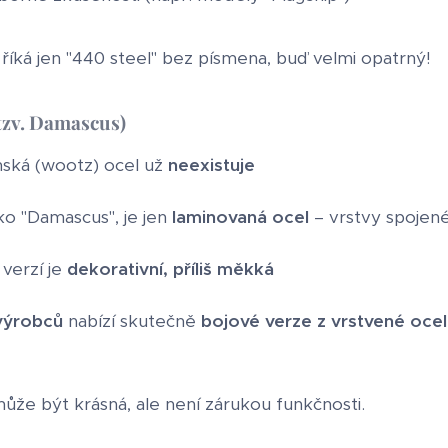
íká jen "440 steel" bez písmena, buď velmi opatrný!
tzv. Damascus)
ská (wootz) ocel už
neexistuje
ako "Damascus", je jen
laminovaná ocel
– vrstvy spoje
 verzí je
dekorativní, příliš měkká
výrobců
nabízí skutečně
bojové verze z vrstvené ocel
ůže být krásná, ale není zárukou funkčnosti.