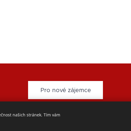
Pro nové zájemce
ečnost našich stránek. Tím vám
seznam.cz
-
Přihláška
-
Partneři
-
GDPR
Cookies