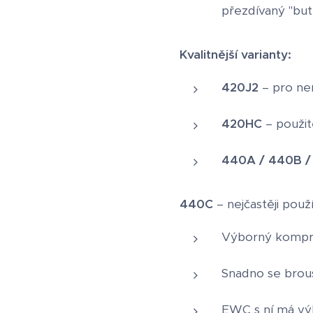
přezdívaný "but
Kvalitnější varianty:
420J2
– pro nen
420HC
– použite
440A / 440B /
440C
– nejčastěji použ
Výborný komprom
Snadno se brous
EWC s ní má výb