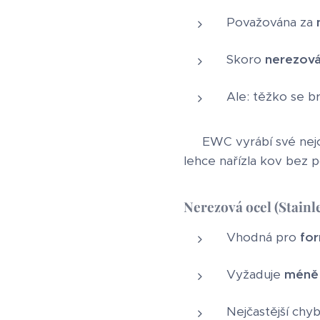
Považována za
Skoro
nerezov
Ale: těžko se b
💡 EWC vyrábí své nej
lehce nařízla kov bez 
Nerezová ocel (Stainle
Vhodná pro
for
Vyžaduje
méně 
Nejčastější chy