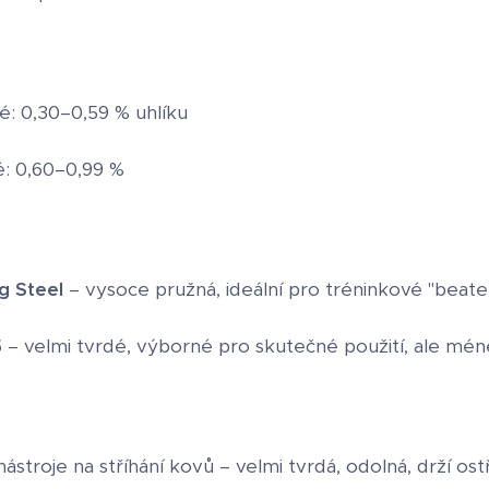
é: 0,30–0,59 % uhlíku
é: 0,60–0,99 %
g Steel
– vysoce pružná, ideální pro tréninkové "beat
5
– velmi tvrdé, výborné pro skutečné použití, ale mén
ástroje na stříhání kovů – velmi tvrdá, odolná, drží ostř