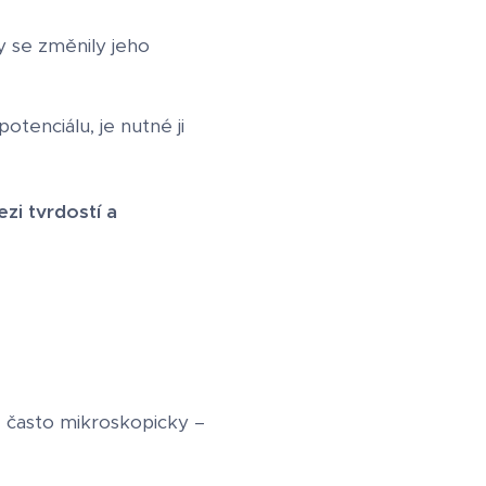
y se změnily jeho
tenciálu, je nutné ji
zi tvrdostí a
, často mikroskopicky –