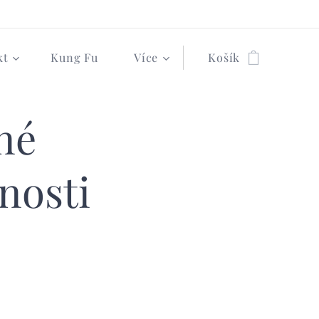
kt
Kung Fu
Více
Košík
né
tnosti