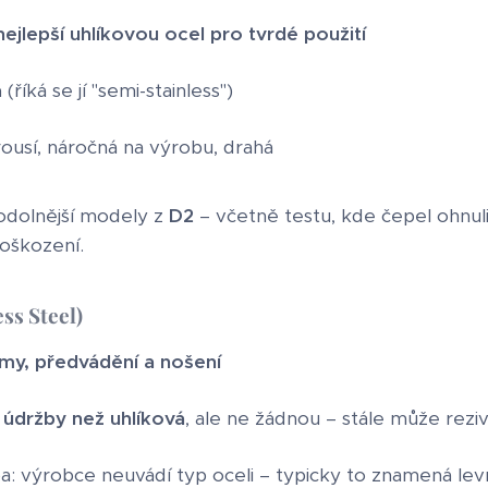
nejlepší uhlíkovou ocel pro tvrdé použití
á
(říká se jí "semi-stainless")
rousí, náročná na výrobu, drahá
odolnější modely z
D2
– včetně testu, kde čepel ohnuli 
poškození.
ss Steel)
my, předvádění a nošení
údržby než uhlíková
, ale ne žádnou – stále může reziv
ba: výrobce neuvádí typ oceli – typicky to znamená le