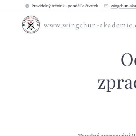
Pravidelný trénink - pondělí a čtvrtek
wingchun-ak
www.wingchun-akademie.
O
zprac
Tepelné zpracování (