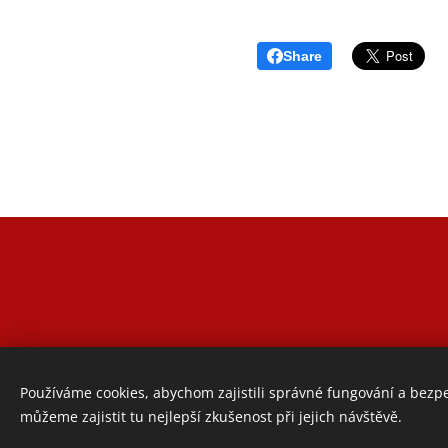
Share
Používáme cookies, abychom zajistili správné fungování a bezp
můžeme zajistit tu nejlepší zkušenost při jejich návštěvě.
www.wingchun-akademie.cz
- email:
wingchun-akademie@