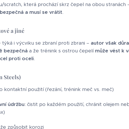
u/scratch, která prochází skrz čepel na obou stranách 
bezpečná a musí se vrátit
.
ové a jiné
týká i výcviku se zbraní proti zbrani –
autor však důra
ně bezpečná
a že trénink s ostrou čepelí
může vést k 
cel proti oceli
.
n Steels)
o kontaktní použití (řezání, trénink meč vs. meč)
ivní údržbu
: čistit po každém použití, chránit olejem n
x)
že způsobit korozi