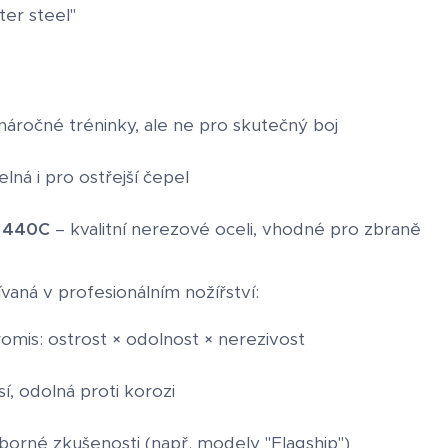
ter steel"
áročné tréninky, ale ne pro skutečný boj
lná i pro ostřejší čepel
 440C
– kvalitní nerezové oceli, vhodné pro zbraně
ívaná v profesionálním nožířství:
is: ostrost × odolnost × nerezivost
í, odolná proti korozi
orné zkušenosti (např. modely "Flagship")