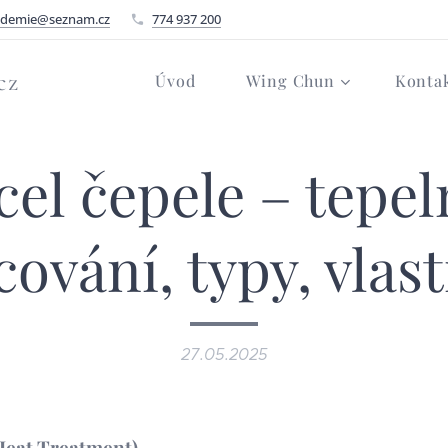
ademie@seznam.cz
774 937 200
cz
Úvod
Wing Chun
Konta
cel čepele – tepel
ování, typy, vlas
27.05.2025
Heat Treatment)