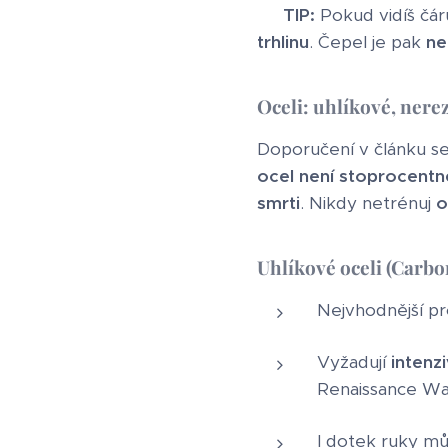
💡
TIP:
Pokud vidíš čár
trhlinu
. Čepel je pak
ne
Oceli: uhlíkové, nerez
Doporučení v článku se 
ocel není stoprocent
smrti
. Nikdy netrénuj
o
Uhlíkové oceli (Carbo
Nejvhodnější pr
Vyžadují
intenz
Renaissance Wa
I dotek ruky mů