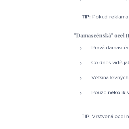
💡
TIP:
Pokud reklama ř
"Damascénská" ocel (
Pravá damascén
Co dnes vidíš j
Většina levných
Pouze
několik 
💡 TIP: Vrstvená ocel m