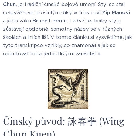
Chun
, je tradiční čínské bojové umění. Styl se stal
celosvětově proslulým díky velmistrovi
Yip Manovi
a jeho žáku
Bruce Leemu
. I když techniky stylu
zůstávají obdobné, samotný název se v různých
školách a liniích liší. V tomto článku si vysvětlíme, jak
tyto transkripce vznikly, co znamenají a jak se
orientovat mezi jednotlivými variantami.
Čínský původ: 詠春拳 (Wing
Chun Kuen)