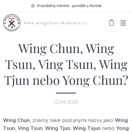
Pravidelný trénink - pondělí a čtvrtek
www.wingchun-akademie.cz
Wing Chun, Wing
Tsun, Ving Tsun, Wing
Tjun nebo Yong Chun?
12.04.2025
Wing Chun
, známý také pod jinými názvy jako
Wing
Tsun
,
Ving Tsun
,
Wing Tjun
,
Wing Tsjun
nebo
Yong