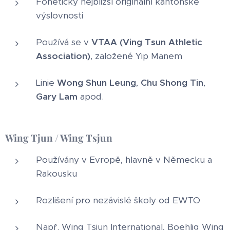
Foneticky nejbližší originální kantonské
výslovnosti
Používá se v
VTAA (Ving Tsun Athletic
Association)
, založené Yip Manem
Linie
Wong Shun Leung
,
Chu Shong Tin
,
Gary Lam
apod.
Wing Tjun / Wing Tsjun
Používány v Evropě, hlavně v Německu a
Rakousku
Rozlišení pro nezávislé školy od EWTO
Např. Wing Tsjun International, Boehlig Wing