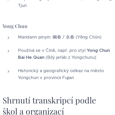
Tjun
Yong Chun
Mandarin pinyin: 幽春 / 永春 (Yǒng Chūn)
Používá se v Číně, např. pro styl
Yong Chun
Bai He Quan
(Bílý jeřáb z Yongchunu)
Historický a geografický odkaz na město
Yongchun v provincii Fujian
Shrnutí transkripcí podle
škol a organizací