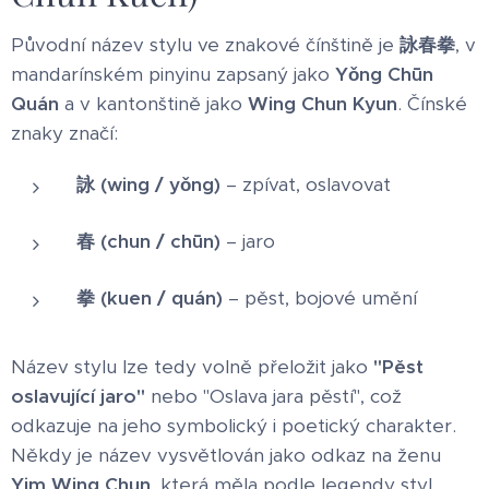
Původní název stylu ve znakové čínštině je
詠春拳
, v
mandarínském pinyinu zapsaný jako
Yǒng Chūn
Quán
a v kantonštině jako
Wing Chun Kyun
. Čínské
znaky značí:
詠 (wing / yǒng)
– zpívat, oslavovat
春 (chun / chūn)
– jaro
拳 (kuen / quán)
– pěst, bojové umění
Název stylu lze tedy volně přeložit jako
"Pěst
oslavující jaro"
nebo "Oslava jara pěstí", což
odkazuje na jeho symbolický i poetický charakter.
Někdy je název vysvětlován jako odkaz na ženu
Yim Wing Chun
, která měla podle legendy styl