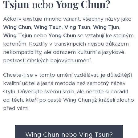
Tsjun
nebo
Yong Chun?
Ačkoliv existuje mnoho variant, všechny názvy jako
Wing Chun
,
Wing Tsun
,
Ving Tsun
,
Wing Tjun
,
Wing Tsjun
nebo
Yong Chun
se vztahují ke stejným
kořenům. Rozdíly v transkripcích nejsou důkazem
nekompatibility, ale odrazem kulturní a jazykové
pestrosti čínských bojových umění.
Chcete-li se v tomto umění vzdělávat, je důležitější
kvalitní učitel a jasná metoda než samotný název
stylu. Důvěřujte svému srdci, ale nechte si poradit
od těch, kteří po cestě Wing Chun již kráčeli dlouho
před vámi.
Wing Chun nebo Ving Tsun?