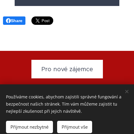
Share
Pro nové zájemce
www.wingchun-akademie.cz
- email:
wingchun-
Používáme cookies, abychom zajistili správné fungování a
akademie@seznam.cz
-
Přihláška
-
Partneři
-
GDPR
bezpečnost našich stránek. Tím vám můžeme zajistit tu
nejlepší zkušenost při jejich návštěvě.
Cookies
Jazyky
Přijmout nezbytné
Přijmout vše
Čeština
Polski