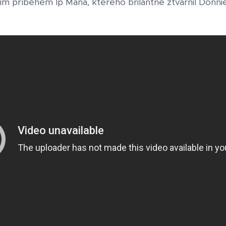
ním příběhem Ip Mana, kterého brilantně ztvárnil Donni