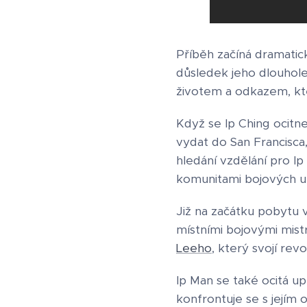
Příběh začíná dramatic
důsledek jeho dlouhol
životem a odkazem, kte
Když se Ip Ching ocitn
vydat do San Francisca,
hledání vzdělání pro I
komunitami bojových u
Již na začátku pobytu v
místními bojovými mist
Leeho
, který svojí rev
Ip Man se také ocitá u
konfrontuje se s jejím