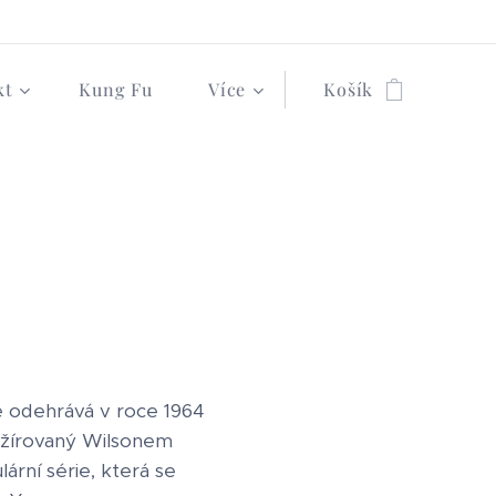
kt
Kung Fu
Více
Košík
se odehrává v roce 1964
Režírovaný Wilsonem
ní série, která se