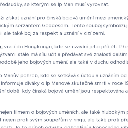
ředsudky, se kterými se Ip Man musí vyrovnat.
ží získat uznání pro čínská bojová umění mezi americký
stickým seržantem Geddesem. Tento souboj symbolizuj
, ale také boj za respekt a uznání v cizí zemi.
n
vrací do Hongkongu, kde se uzavírá jeho příběh. Pře
zvami, stále má sílu učit a předávat své znalosti dalš
v podobě jeho bojových umění, ale také v duchu odhodlá
 Ip Manův pohřeb, kde se setkává s úctou a uznáním od 
informuje diváky o Ip Manově skutečné smrti v roce 19
šní době, kdy čínská bojová umění jsou respektována 
e nejen filmem o bojových uměních, ale také hlubokým
at nejen proti svým soupeřům v ringu, ale také proti 
osti. Je to příběh odvahy, odhodlání a konečného vítě