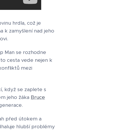
inu hrdla, což je
a k zamyšlení nad jeho
ovi.
, Ip Man se rozhodne
ato cesta vede nejen k
konfliktů mezi
í, když se zaplete s
lem jeho žáka
Bruce
 generace.
nah před útokem a
dhaluje hlubší problémy