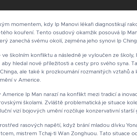
kým momentem, kdy Ip Manovi lékaři diagnostikují rakov
etého kouření. Tento osudový okamžik posouvá Ip Man
rý zanechá svému okolí, zejména jeho synovi Ip Ching
e ve školním konfliktu a následně je vyloučen ze školy
 aby hledal nové příležitosti a cesty pro svého syna. T
p Chinga, ale také k prozkoumání rozmanitých vztahů a 
mění v Americe.
 Americe Ip Man narazí na konflikt mezi tradicí a inovac
rovskými školami. Zvláště problematická je situace ko
oluční vizí bojových umění rozčiluje konzervativní starší
prostřed rasových napětí, když brání mladou dívku Yo
 otcem, mistrem Tchaj-ťi Wan Zonghuou. Tato situace o