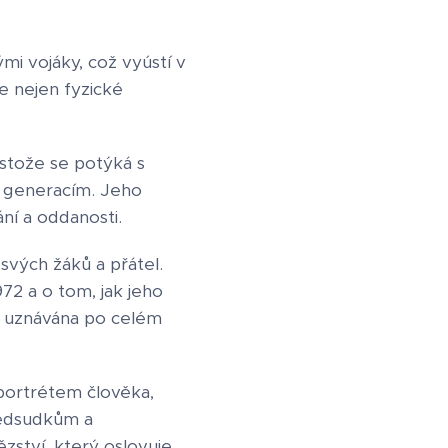
mi vojáky, což vyústí v
e nejen fyzické
stože se potýká s
ím generacím. Jeho
ní a oddanosti.
svých žáků a přátel.
72 a o tom, jak jeho
a uznávána po celém
 portrétem člověka,
předsudkům a
zství, který oslovuje