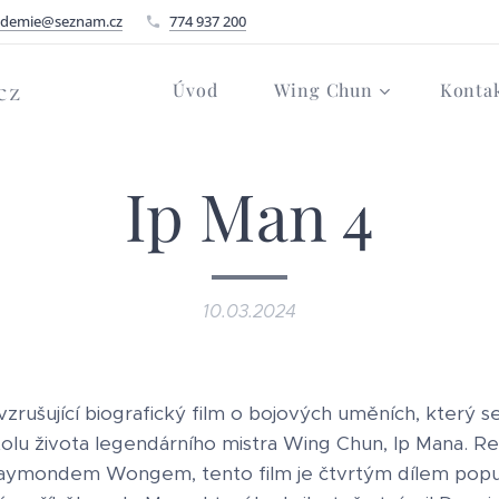
ademie@seznam.cz
774 937 200
cz
Úvod
Wing Chun
Konta
Ip Man 4
10.03.2024
 vzrušující biografický film o bojových uměních, který 
itolu života legendárního mistra Wing Chun, Ip Mana. 
ymondem Wongem, tento film je čtvrtým dílem populár