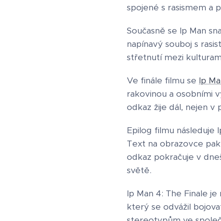
spojené s rasismem a p
Současně se Ip Man sna
napínavý souboj s rasi
střetnutí mezi kulturami
Ve finále filmu se
Ip Ma
rakovinou a osobními vý
odkaz žije dál, nejen 
Epilog filmu následuje
Text na obrazovce pak 
odkaz pokračuje v dne
světě.
Ip Man 4: The Finale j
který se odvážil bojov
stereotypům ve společn