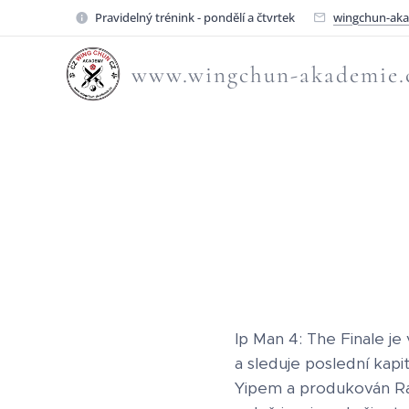
Pravidelný trénink - pondělí a čtvrtek
wingchun-ak
www.wingchun-akademie.
Ip Man 4: The Finale je
a sleduje poslední kap
Yipem a produkován Ra