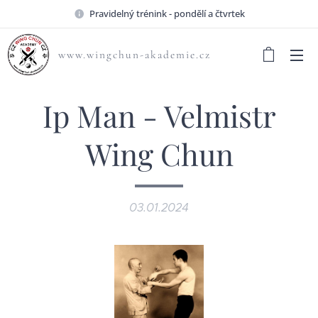
Pravidelný trénink - pondělí a čtvrtek
www.wingchun-akademie.cz
Ip Man - Velmistr
Wing Chun
03.01.2024