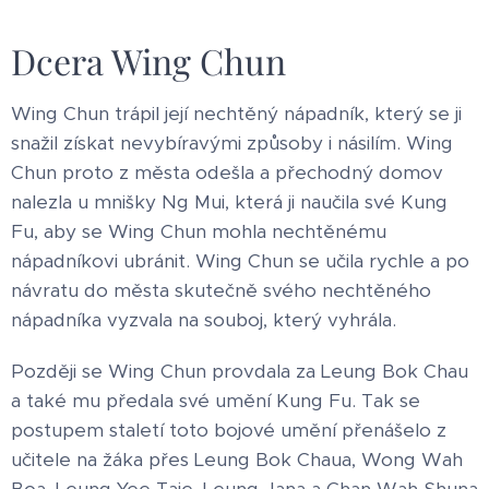
Dcera Wing Chun
Wing Chun trápil její nechtěný nápadník, který se ji
snažil získat nevybíravými způsoby i násilím. Wing
Chun proto z města odešla a přechodný domov
nalezla u mnišky Ng Mui, která ji naučila své Kung
Fu, aby se Wing Chun mohla nechtěnému
nápadníkovi ubránit. Wing Chun se učila rychle a po
návratu do města skutečně svého nechtěného
nápadníka vyzvala na souboj, který vyhrála.
Později se Wing Chun provdala za Leung Bok Chau
a také mu předala své umění Kung Fu. Tak se
postupem staletí toto bojové umění přenášelo z
učitele na žáka přes Leung Bok Chaua, Wong Wah
Boa, Leung Yee Taie, Leung Jana a Chan Wah-Shuna