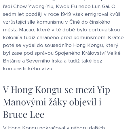
řadí Chow Ywong-Yiu, Kwok Fu nebo Lun Gai. O
sedm let později v roce 1949 však emigroval kvůli
vzrůstající síle komunismu v Číně do čínského
města Macao, které v té době bylo portugalskou
kolonií a tudíž chráněno před komunismem. Krátce
poté se vydal do sousedního Hong Kongu, který
byl zase pod správou Spojeného Království Velké
Británie a Severního Irska a tudíž také bez
komunistického vlivu.
V Hong Kongu se mezi Yip
Manovými žáky objevil i
Bruce Lee
V Hong Kongu pokračoval v náboru dalších