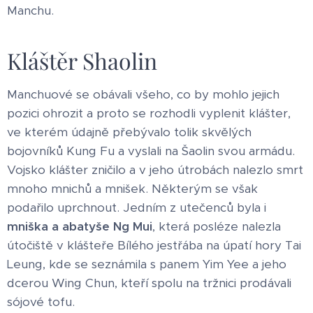
Manchu.
Kláštěr Shaolin
Manchuové se obávali všeho, co by mohlo jejich
pozici ohrozit a proto se rozhodli vyplenit klášter,
ve kterém údajně přebývalo tolik skvělých
bojovníků Kung Fu a vyslali na Šaolin svou armádu.
Vojsko klášter zničilo a v jeho útrobách nalezlo smrt
mnoho mnichů a mnišek. Některým se však
podařilo uprchnout. Jedním z utečenců byla i
mniška a abatyše Ng Mui
, která posléze nalezla
útočiště v klášteře Bílého jestřába na úpatí hory Tai
Leung, kde se seznámila s panem Yim Yee a jeho
dcerou Wing Chun, kteří spolu na tržnici prodávali
sójové tofu.