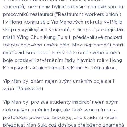
studentů, mezi nimiž byli především členové spolku
pracovníků restaurací ("Restaurant workers union").
I v Hong Kongu se z Yip Manových rekrutů vytříbila
skupina vynikajících studentů, z nichž se později stali
mistři Wing Chun Kung Fu a ti předávali své znalosti
tohoto bojového umění dále. Mezi nejznámější patří
například Bruce Lee, který se kromě svého umění
boje proslavil i ztvárněním řady hlavních rolí v Hong
Kongských akčních filmech s Kung Fu tématikou.
Yip Man byl znám nejen svým uměním boje ale i
svou přátelskostí
Yip Man byl pro své studenty inspirací nejen svým
dokonalým uměním boje, ale také svou mírnou a
přátelskou povahou, takže jej jeho studenti začali
přezdívat Man Suk, což doslova přeloženo znamená