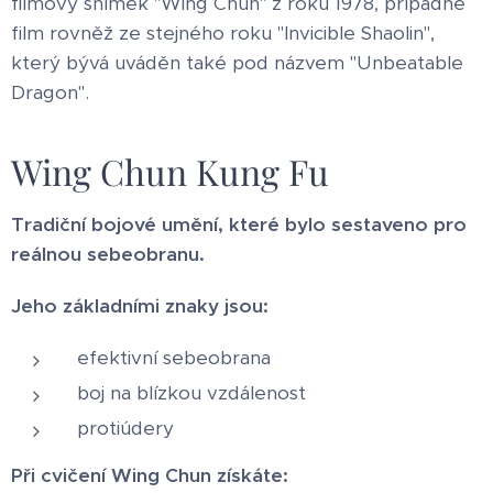
filmový snímek "Wing Chun" z roku 1978, případně
film rovněž ze stejného roku "Invicible Shaolin",
který bývá uváděn také pod názvem "Unbeatable
Dragon".
Wing Chun Kung Fu
Tradiční bojové umění, které bylo sestaveno pro
reálnou sebeobranu.
Jeho základními znaky jsou:
efektivní sebeobrana
boj na blízkou vzdálenost
protiúdery
Při cvičení Wing Chun získáte: