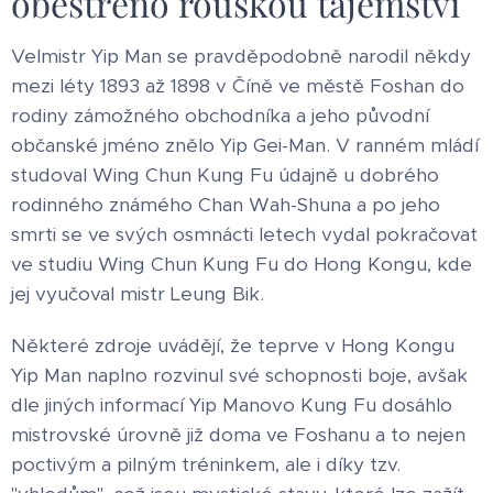
obestřeno rouškou tajemství
Velmistr Yip Man se pravděpodobně narodil někdy
mezi léty 1893 až 1898 v Číně ve městě Foshan do
rodiny zámožného obchodníka a jeho původní
občanské jméno znělo Yip Gei-Man. V ranném mládí
studoval Wing Chun Kung Fu údajně u dobrého
rodinného známého Chan Wah-Shuna a po jeho
smrti se ve svých osmnácti letech vydal pokračovat
ve studiu Wing Chun Kung Fu do Hong Kongu, kde
jej vyučoval mistr Leung Bik.
Některé zdroje uvádějí, že teprve v Hong Kongu
Yip Man naplno rozvinul své schopnosti boje, avšak
dle jiných informací Yip Manovo Kung Fu dosáhlo
mistrovské úrovně již doma ve Foshanu a to nejen
poctivým a pilným tréninkem, ale i díky tzv.