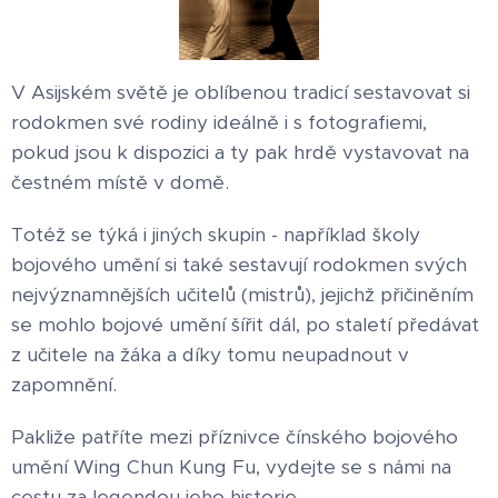
V Asijském světě je oblíbenou tradicí sestavovat si
rodokmen své rodiny ideálně i s fotografiemi,
pokud jsou k dispozici a ty pak hrdě vystavovat na
čestném místě v domě.
Totéž se týká i jiných skupin - například školy
bojového umění si také sestavují rodokmen svých
nejvýznamnějších učitelů (mistrů), jejichž přičiněním
se mohlo bojové umění šířit dál, po staletí předávat
z učitele na žáka a díky tomu neupadnout v
zapomnění.
Pakliže patříte mezi příznivce čínského bojového
umění Wing Chun Kung Fu, vydejte se s námi na
cestu za legendou jeho historie.