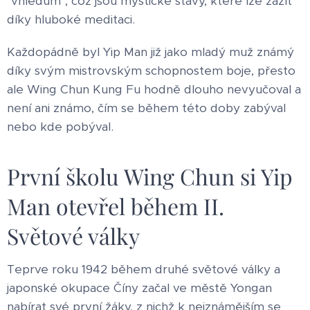
"vhledům", což jsou mystické stavy, které lze zažít
díky hluboké meditaci.
Každopádně byl Yip Man již jako mladý muž známý
díky svým mistrovským schopnostem boje, přesto
ale Wing Chun Kung Fu hodně dlouho nevyučoval a
není ani známo, čím se během této doby zabýval
nebo kde pobýval.
První školu Wing Chun si Yip
Man otevřel během II.
Světové války
Teprve roku 1942 během druhé světové války a
japonské okupace Číny začal ve městě Yongan
nabírat své první žáky, z nichž k nejznámějším se