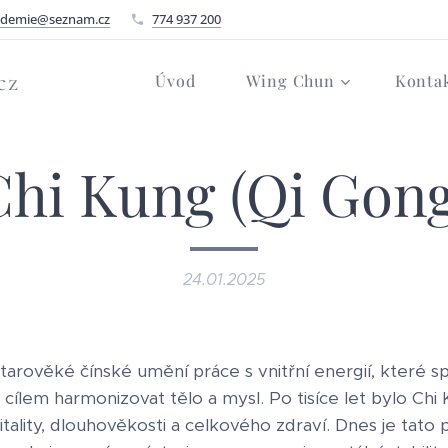
ademie@seznam.cz
774 937 200
cz
Úvod
Wing Chun
Konta
Chi Kung (Qi Gong
24.01.2025
starověké čínské umění práce s vnitřní energií, které s
 cílem harmonizovat tělo a mysl. Po tisíce let bylo Chi
tality, dlouhověkosti a celkového zdraví. Dnes je tato