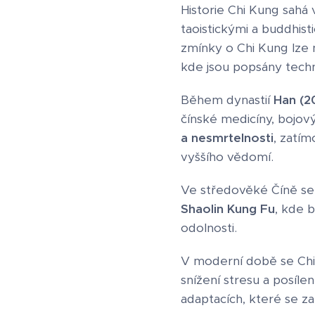
Historie Chi Kung sahá
taoistickými a buddhis
zmínky o Chi Kung lze 
kde jsou popsány techn
Během dynastií
Han (20
čínské medicíny, bojový
a nesmrtelnosti
, zatím
vyššího vědomí.
Ve středověké Číně se 
Shaolin Kung Fu
, kde b
odolnosti.
V moderní době se Chi 
snížení stresu a posílen
adaptacích, které se z