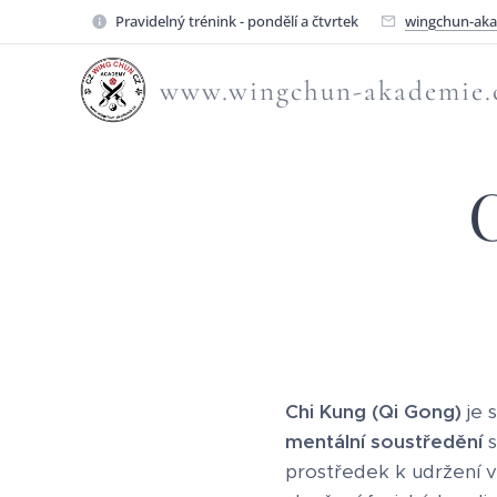
Pravidelný trénink - pondělí a čtvrtek
wingchun-ak
www.wingchun-akademie.
Chi Kung (Qi Gong)
je 
mentální soustředění
s
prostředek k udržení vi