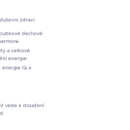
 duševní zdraví:
 Hloubkové dechové
harmonii.
ity a celkové
ění energie.
 energie Qi a
ož vede k dosažení
d: