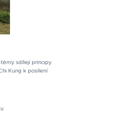
témy sdílejí principy
Chi Kung k posílení
gu