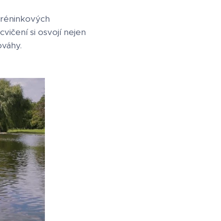
tréninkových
vičení si osvojí nejen
ováhy.