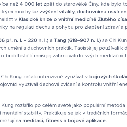
 více než
4 000 let
zpět do starověké Číny, kde bylo t
tickými mnichy ke
zvýšení vitality, duchovnímu osvícení
nalézt v
Klasické knize o vnitřní medicíně Žlutého císa
iky na regulaci dechu a pohybu pro zlepšení zdraví a 
6 př. n. l. – 220 n. l.)
a
Tang (618–907 n. l.)
se Chi Kung
ch umění a duchovních praktik. Taoisté jej používali k
co buddhističtí mniši jej zahrnovali do svých meditačníc
Chi Kung začalo intenzivně využívat v
bojových školá
ojovníci využívali dechová cvičení a kontrolu vnitřní ene
Kung rozšířilo po celém světě jako populární metoda p
í mentální stability. Praktikuje se jak v tradičních form
aměřují na
meditaci, fitness a bojové aplikace
.