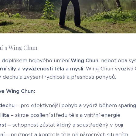
ní s Wing Chun
ým doplňkem bojového umění
Wing Chun
, neboť oba sys
řní síly a vyváženosti těla a mysli
. Wing Chun využívá 
oly dechu a zvýšení rychlosti a přesnosti pohybů.
ve Wing Chun:
 dechu
– pro efektivnější pohyb a výdrž během sparin
ilita
– skrze posílení středu těla a vnitřní energie
ost
– schopnost zůstat klidný a soustředěný v boji
ní
– pružnost a kontrola těla při náročných situacích