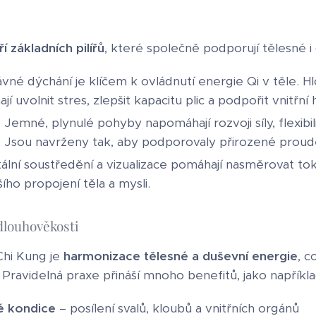
ří základních pilířů
, které společně podporují tělesné i
vné dýchání je klíčem k ovládnutí energie Qi v těle.
í uvolnit stres, zlepšit kapacitu plic a podpořit vnitřní 
 Jemné, plynulé pohyby napomáhají rozvoji síly, flexibil
. Jsou navrženy tak, aby podporovaly přirozené proud
lní soustředění a vizualizace pomáhají nasměrovat tok
ího propojení těla a mysli.
dlouhověkosti
Chi Kung je
harmonizace tělesné a duševní energie
, c
 Pravidelná praxe přináší mnoho benefitů, jako napříkla
ké kondice
– posílení svalů, kloubů a vnitřních orgánů