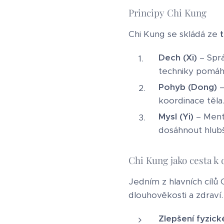
Principy Chi Kung
Chi Kung se skládá ze
t
Dech (Xi)
– Sprá
techniky pomáhaj
Pohyb (Dong)
–
koordinace těla
Mysl (Yi)
– Mentá
dosáhnout hlubš
Chi Kung jako cesta k 
Jedním z hlavních cílů 
dlouhověkosti a zdraví.
Zlepšení fyzic