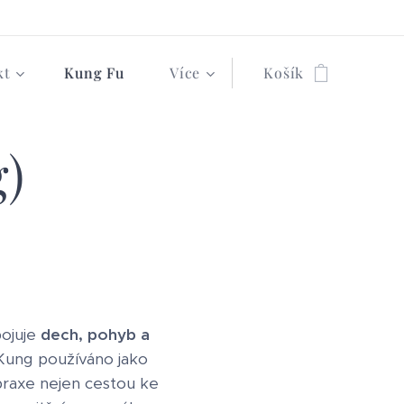
kt
Kung Fu
Více
Košík
)
pojuje
dech, pohyb a
 Kung používáno jako
 praxe nejen cestou ke