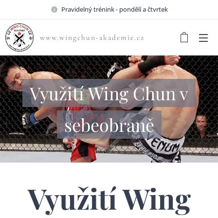
Pravidelný trénink - pondělí a čtvrtek
www.wingchun-akademie.cz
Využití Wing Chun v
sebeobraně
Využití Wing