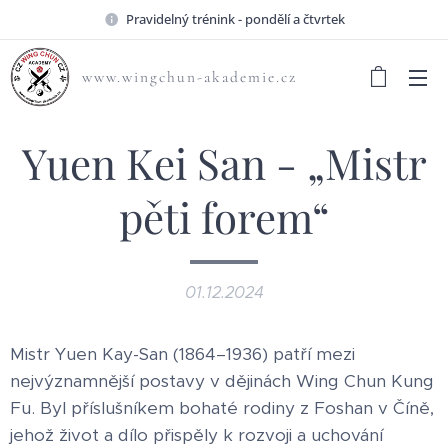
Pravidelný trénink - pondělí a čtvrtek
www.wingchun-akademie.cz
Yuen Kei San - „Mistr
pěti forem“
01.12.2024
Mistr Yuen Kay-San (1864–1936) patří mezi
nejvýznamnější postavy v dějinách Wing Chun Kung
Fu. Byl příslušníkem bohaté rodiny z Foshan v Číně,
jehož život a dílo přispěly k rozvoji a uchování