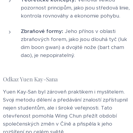
pozornost principům, jako jsou středová linie,
kontrola rovnováhy a ekonomie pohybu.
Zbraňové formy:
Jeho přínos v oblasti
zbraňových forem, jako jsou dlouhá tyč (luk
dim boon gwan) a dvojité nože (bart cham
dao), je nepopiratelný.
Odkaz Yuen Kay-Sana
Yuen Kay-San byl zároveň praktikem i myslitelem.
Svoji metodu dělení a předávání znalostí zpřístupnil
nejen studentům, ale i široké veřejnosti. Tato
otevřenost pomohla Wing Chun přežít období
společenských změn v Číně a přispěla k jeho
rozšíření po celém světě.