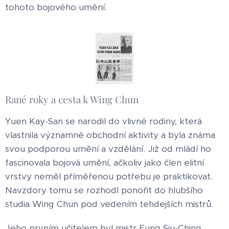
tohoto bojového umění.
Rané roky a cesta k Wing Chun
Yuen Kay-San se narodil do vlivné rodiny, která
vlastnila významné obchodní aktivity a byla známa
svou podporou umění a vzdělání. Již od mládí ho
fascinovala bojová umění, ačkoliv jako člen elitní
vrstvy neměl příměřenou potřebu je praktikovat.
Navzdory tomu se rozhodl ponořit do hlubšího
studia Wing Chun pod vedením tehdejších mistrů.
Jeho prvním učitelem byl mistr Fung Siu-Ching,