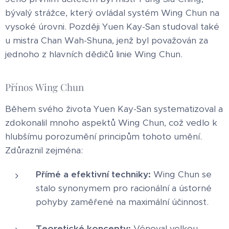
bývalý strážce, který ovládal systém Wing Chun na
vysoké úrovni. Později Yuen Kay-San studoval také
u mistra Chan Wah-Shuna, jenž byl považován za
jednoho z hlavních dědičů linie Wing Chun.
Přínos Wing Chun
Během svého života Yuen Kay-San systematizoval a
zdokonalil mnoho aspektů Wing Chun, což vedlo k
hlubšímu porozumění principům tohoto umění.
Zdůraznil zejména:
Přímé a efektivní techniky:
Wing Chun se
stalo synonymem pro racionální a ústorné
pohyby zaměřené na maximální účinnost.
Teoretické koncepty:
Vénoval velkou