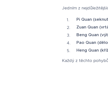
Jedním z nejdůležitějš
Pi Quan (seknutí
Zuan Quan (vrtá
Beng Quan (výb
Pao Quan (dělo
Heng Quan (kříž
Každý z těchto pohybů 