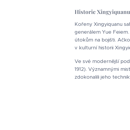
Historie Xingyiquan
Kořeny Xingyiquanu sah
generálem Yue Feiem. T
útokům na bojišti. Ačko
v kulturní historii Xingy
Ve své modernější podo
1912). Významnými mistry
zdokonalili jeho techniky