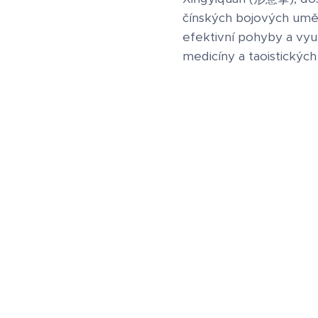
čínských bojových umění
efektivní pohyby a využ
medicíny a taoistickýc