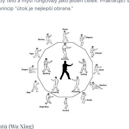
y tělo a mysl fungovaly jako jeden celek. Praktikující vy
princip "útok je nejlepší obrana."
ntů (Wu Xing)