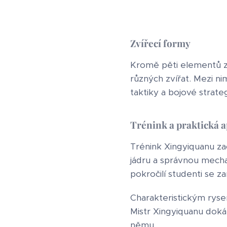
Zvířecí formy
Kromě pěti elementů zah
různých zvířat. Mezi ni
taktiky a bojové strateg
Trénink a praktická a
Trénink Xingyiquanu zač
jádru a správnou mecha
pokročilí studenti se za
Charakteristickým ryse
Mistr Xingyiquanu doká
němu.