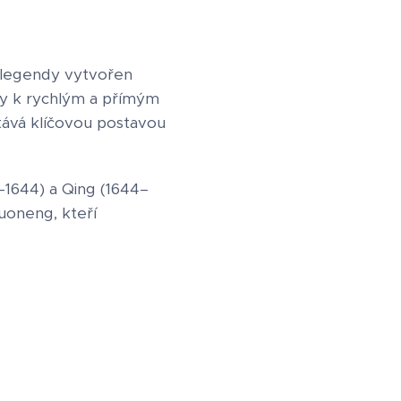
e legendy vytvořen
ky k rychlým a přímým
stává klíčovou postavou
–1644) a Qing (1644–
Luoneng, kteří