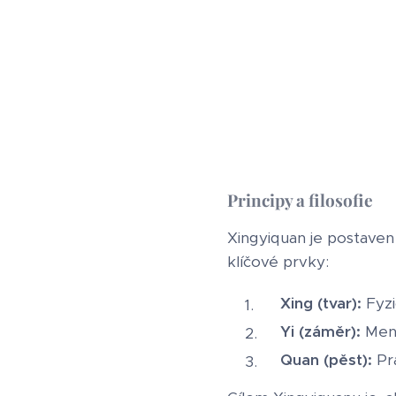
Principy a filosofie
Xingyiquan je postaven 
klíčové prvky:
Xing (tvar):
Fyzi
Yi (záměr):
Ment
Quan (pěst):
Pra