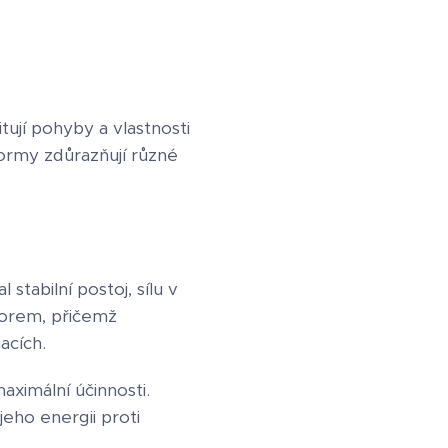
ují pohyby a vlastnosti
formy zdůrazňují různé
stabilní postoj, sílu v
forem, přičemž
acích.
ximální účinnosti.
eho energii proti