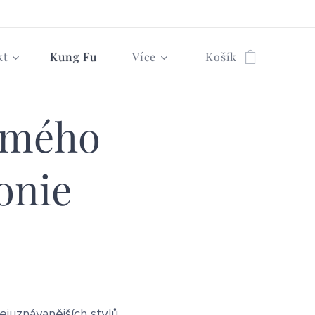
kt
Kung Fu
Více
Košík
ímého
onie
ejuznávanějších stylů