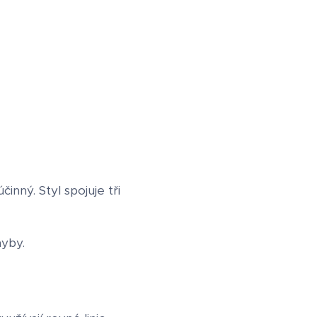
nný. Styl spojuje tři
hyby.