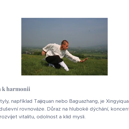
a k harmonii
í styly, například Taijiquan nebo Baguazhang, je Xingyiq
 duševní rovnováze. Důraz na hluboké dýchání, koncent
zvíjet vitalitu, odolnost a klid mysli.