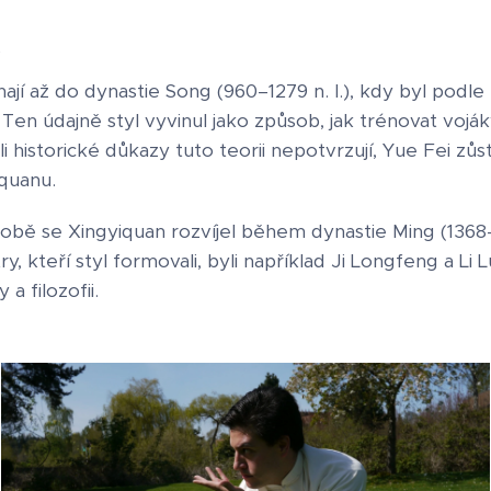
u
ají až do dynastie Song (960–1279 n. l.), kdy byl podl
en údajně styl vyvinul jako způsob, jak trénovat vojá
li historické důkazy tuto teorii nepotvrzují, Yue Fei zů
iquanu.
bě se Xingyiquan rozvíjel během dynastie Ming (1368
, kteří styl formovali, byli například Ji Longfeng a Li 
 a filozofii.