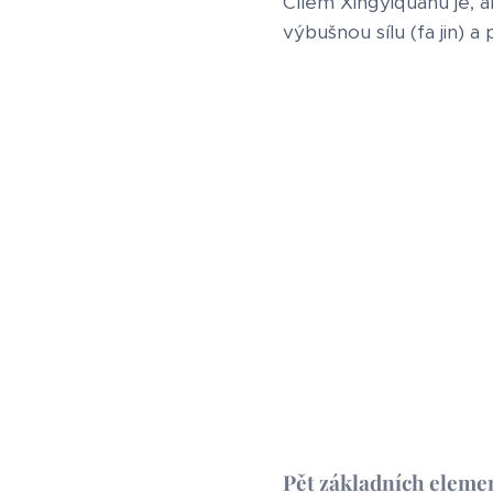
Cílem Xingyiquanu je, ab
výbušnou sílu (fa jin) a 
Pět základních eleme