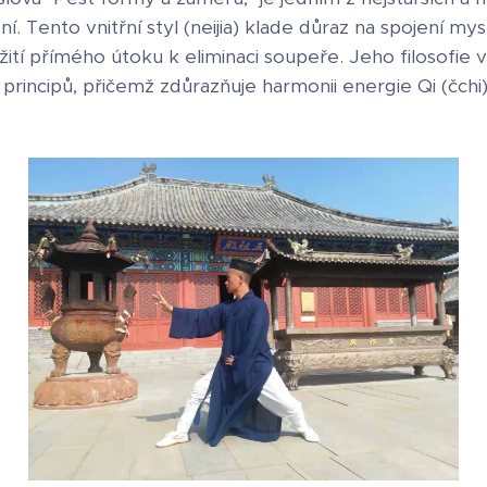
. Tento vnitřní styl (neijia) klade důraz na spojení mys
ití přímého útoku k eliminaci soupeře. Jeho filosofie v
h principů, přičemž zdůrazňuje harmonii energie Qi (čc