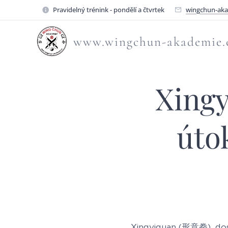
Pravidelný trénink - pondělí a čtvrtek
wingchun-ak
www.wingchun-akademie.
Xing
úto
Xingyiquan (形意拳), dosl