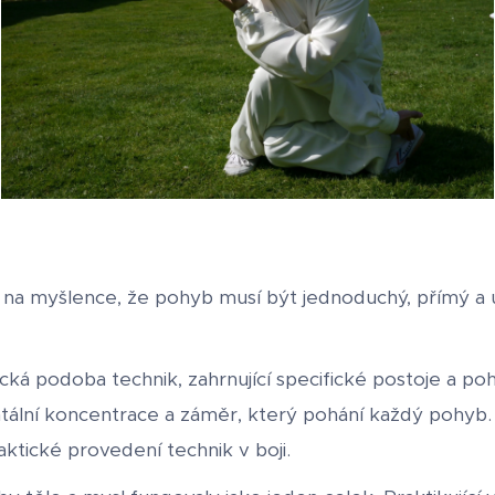
na myšlence, že pohyb musí být jednoduchý, přímý a úči
cká podoba technik, zahrnující specifické postoje a po
ální koncentrace a záměr, který pohání každý pohyb.
ktické provedení technik v boji.