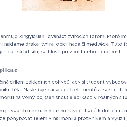
rnuje Xingyiquan i dvanáct zvířecích forem, které imit
mi najdeme draka, tygra, opici, hada či medvěda. Tyto 
ie, například sílu, rychlost, pružnost nebo obratnost.
plikace
íná drilem základních pohybů, aby si student vybudoval 
niku těla. Následuje nácvik pěti elementů a zvířecích 
měřují na volný boj (san shou) a aplikace v reálných situ
m je využití minimálního množství pohybů k dosažení ma
že pohybovat tělem v harmonii s protivníkem a využít j