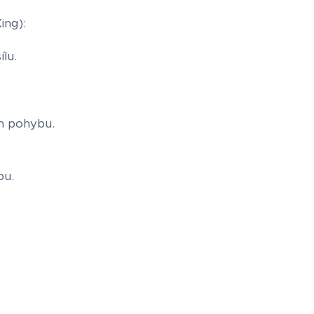
ing):
lu.
ém pohybu.
pu.