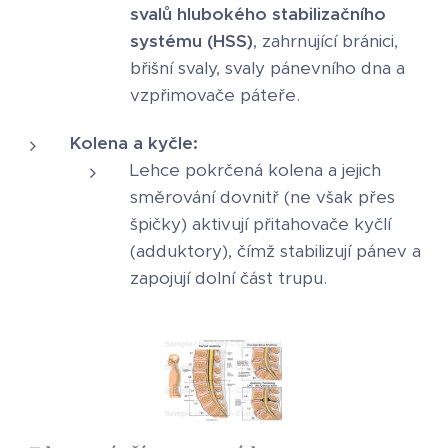
svalů hlubokého stabilizačního
systému (HSS)
, zahrnující bránici,
břišní svaly, svaly pánevního dna a
vzpřimovače páteře.
Kolena a kyčle:
Lehce pokrčená kolena a jejich
směrování dovnitř (ne však přes
špičky) aktivují přitahovače kyčlí
(adduktory), čímž stabilizují pánev a
zapojují dolní část trupu.