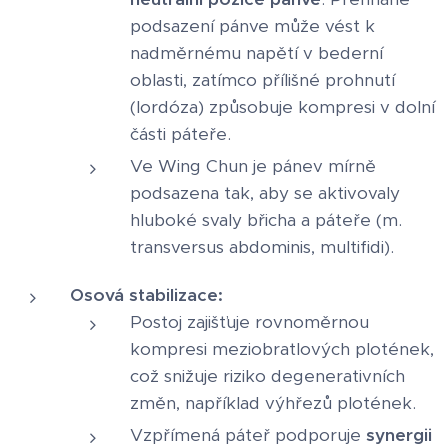
podsazení pánve může vést k
nadměrnému napětí v bederní
oblasti, zatímco přílišné prohnutí
(lordóza) způsobuje kompresi v dolní
části páteře.
Ve Wing Chun je pánev mírně
podsazena tak, aby se aktivovaly
hluboké svaly břicha a páteře (m.
transversus abdominis, multifidi).
Osová stabilizace:
Postoj zajišťuje rovnoměrnou
kompresi meziobratlových plotének,
což snižuje riziko degenerativních
změn, například výhřezů plotének.
Vzpřímená páteř podporuje
synergii