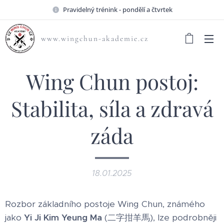
Pravidelný trénink - pondělí a čtvrtek
www.wingchun-akademie.cz
Wing Chun postoj:
Stabilita, síla a zdravá
záda
18.01.2025
Rozbor základního postoje Wing Chun, známého
jako
Yi Ji Kim Yeung Ma
(二字拑羊馬), lze podrobněji