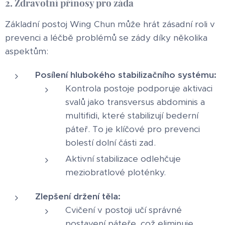
2. Zdravotní přínosy pro záda
Základní postoj Wing Chun může hrát zásadní roli v
prevenci a léčbě problémů se zády díky několika
aspektům:
Posílení hlubokého stabilizačního systému:
Kontrola postoje podporuje aktivaci
svalů jako transversus abdominis a
multifidi, které stabilizují bederní
páteř. To je klíčové pro prevenci
bolestí dolní části zad.
Aktivní stabilizace odlehčuje
meziobratlové ploténky.
Zlepšení držení těla:
Cvičení v postoji učí správné
postavení páteře, což eliminuje