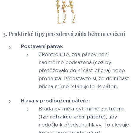
3. Praktické tipy pro zdravá záda během cvičení
Postavení pánve:
Zkontrolujte, zda pánev není
nadměrně podsazená (což by
přetěžovalo dolní část břicha) nebo
prohnutá. Představte si, že dolní část
břicha mírně "stahujete" k páteři.
Hlava v prodloužení páteře:
Brada by měla být mírně zastrčena
(tzv.
retrakce krční páteře
), aby
nedošlo k předsunu hlavy. To ulevuje
krční a horní hrudní páteři.