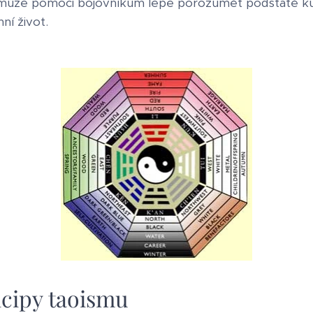
 může pomoci bojovníkům lépe porozumět podstatě ku
nní život.
ncipy taoismu