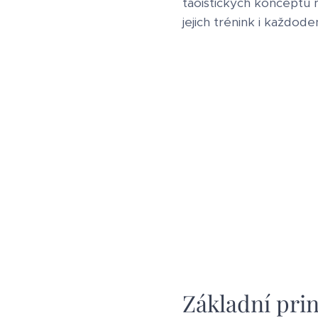
taoistických konceptů
jejich trénink i každode
Základní pri