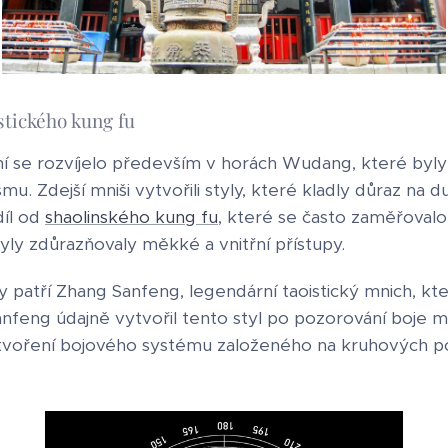
stického kung fu
í se rozvíjelo především v horách Wudang, které byl
u. Zdejší mniši vytvořili styly, které kladly důraz na d
díl od
shaolinského kung fu
, které se často zaměřovalo 
yly zdůrazňovaly měkké a vnitřní přístupy.
patří Zhang Sanfeng, legendární taoistický mnich, kte
anfeng údajně vytvořil tento styl po pozorování boje 
ytvoření bojového systému založeného na kruhových p