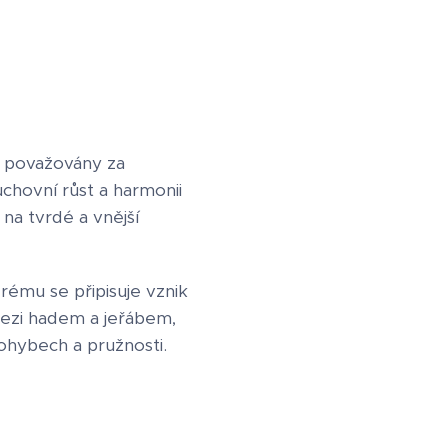
y považovány za
uchovní růst a harmonii
na tvrdé a vnější
rému se připisuje vznik
mezi hadem a jeřábem,
ohybech a pružnosti.