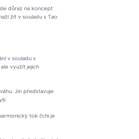
lade důraz na koncept
naží žít v souladu s Tao
ání v souladu s
le využít jejich
ováhu. Jin představuje
yb.
harmonický tok čchi je