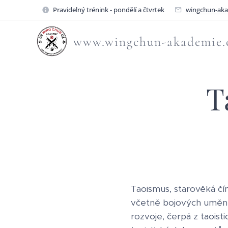
Pravidelný trénink - pondělí a čtvrtek
wingchun-ak
www.wingchun-akademie.
T
Taoismus, starověká čín
včetně bojových umění.
rozvoje, čerpá z taoist