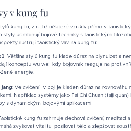
ivy v kung fu
stylů kung fu, z nichž některé vznikly přímo v taoistický
styly kombinují bojové techniky s taoistickými filozof
spekty ilustrují taoistický vliv na kung fu:
bů
: Většina stylů kung fu klade důraz na plynulost a 
ají konceptu wu wei, kdy bojovník reaguje na protivníka
žené energie.
 jang
: Ve cvičení i v boji je kladen důraz na rovnováhu
ami. Například systémy jako Tai Chi Chuan (taiji quan)
by s dynamickými bojovými aplikacemi.
 Taoistické kung fu zahrnuje dechová cvičení, meditaci a
áhá zvyšovat vitalitu, posilovat tělo a zlepšovat soust