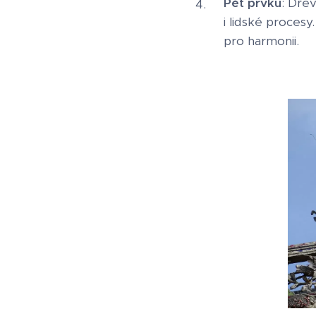
Pět prvků
: Dřev
i lidské proces
pro harmonii.