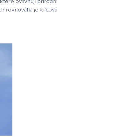
teré ovlivňují přírodní
ch rovnováha je klíčová