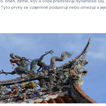
o, oheň, země, kov a voda představují dynamické síly, k
y. Tyto prvky se vzájemně podporují nebo omezují a jeji