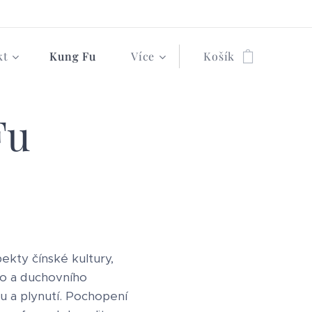
kt
Kung Fu
Více
Košík
Fu
ekty čínské kultury,
ho a duchovního
hu a plynutí. Pochopení