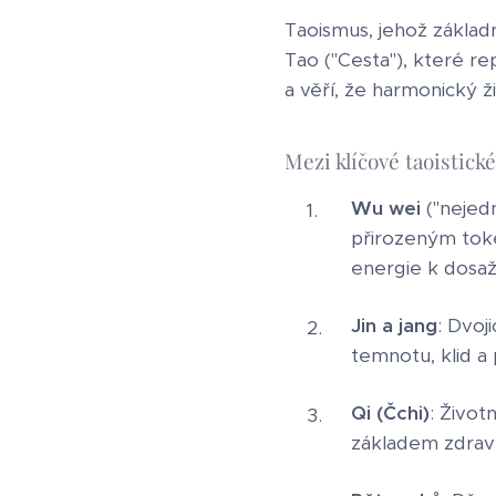
Taoismus, jehož základn
Tao ("Cesta"), které rep
a věří, že harmonický ž
Mezi klíčové taoistické
Wu wei
("nejedn
přirozeným tokem
energie k dosaže
Jin a jang
: Dvoj
temnotu, klid a 
Qi (Čchi)
: Život
základem zdraví a