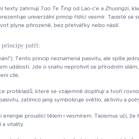
í texty zahrnují
Tao Te Ťing
od Lao-c'e a
Zhuangzi
, k
rezentuje univerzální princip řídící vesmír. Taoisté se s
ivot plyne přirozeně, bez přetvářky nebo násilí.
 principy patří:
ání"): Tento princip neznamená pasivitu, ale spíše jedn
 událostí. Jde o snahu neprotivit se přírodním silám, a
ní cíle.
ice protikladů, které se vzájemně doplňují a tvoří rovn
pasivitu, zatímco jang symbolizuje světlo, aktivitu a poh
ní energie proudící tělem i vesmírem. Taoismus učí, že 
 vitality.