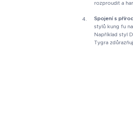
rozproudit a har
Spojení s příro
stylů kung fu na
Například styl D
Tygra zdůrazňuj