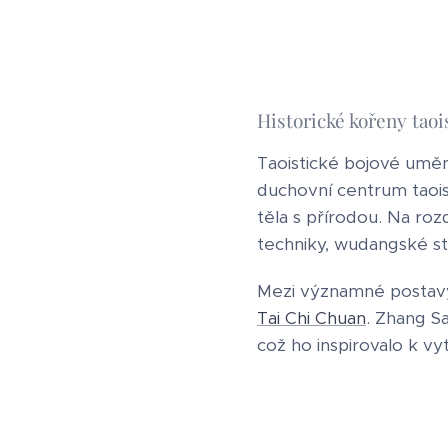
Historické kořeny taoi
Taoistické bojové uměn
duchovní centrum taoism
těla s přírodou. Na roz
techniky, wudangské st
Mezi významné postavy 
Tai Chi Chuan
. Zhang S
což ho inspirovalo k v