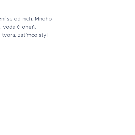
ení se od nich. Mnoho
, voda či oheň.
 tvora, zatímco styl