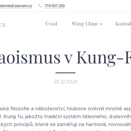
ademie@seznam.cz
774 937 200
cz
Úvod
Wing Chun
Konta
aoismus v Kung-
25.12.2024
ská filozofie a náboženství, hluboce ovlivnil mnohé asp
 Kung fu, jakožto tradiční systém tělesného, duševní
ických principů, které se zaměřují na harmonii, rovnová