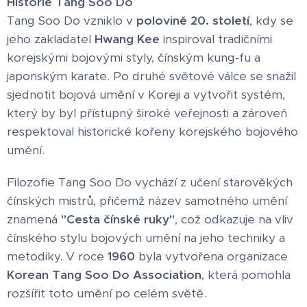
Historie Tang Soo Do
Tang Soo Do vzniklo v
polovině 20. století
, kdy se
jeho zakladatel
Hwang Kee
inspiroval tradičními
korejskými bojovými styly, čínským kung-fu a
japonským karate. Po druhé světové válce se snažil
sjednotit bojová umění v Koreji a vytvořit systém,
který by byl přístupný široké veřejnosti a zároveň
respektoval historické kořeny korejského bojového
umění.
Filozofie Tang Soo Do vychází z učení starověkých
čínských mistrů, přičemž název samotného umění
znamená
"Cesta čínské ruky"
, což odkazuje na vliv
čínského stylu bojových umění na jeho techniky a
metodiky. V roce
1960
byla vytvořena organizace
Korean Tang Soo Do Association
, která pomohla
rozšířit toto umění po celém světě.