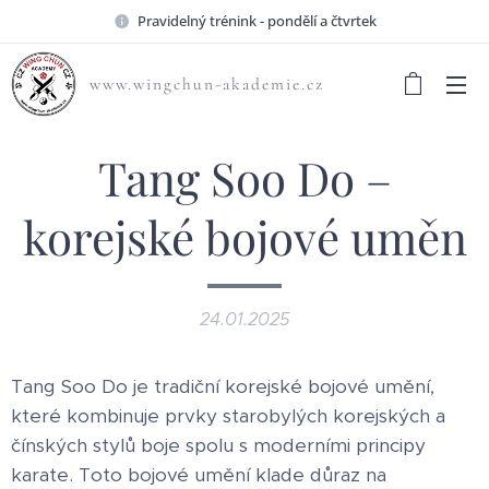
Pravidelný trénink - pondělí a čtvrtek
www.wingchun-akademie.cz
Tang Soo Do –
korejské bojové uměn
24.01.2025
Tang Soo Do je tradiční korejské bojové umění,
které kombinuje prvky starobylých korejských a
čínských stylů boje spolu s moderními principy
karate. Toto bojové umění klade důraz na