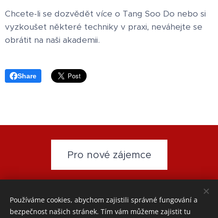
Chcete-li se dozvědět více o Tang Soo Do nebo si
vyzkoušet některé techniky v praxi, neváhejte se
obrátit na naši akademii.
Share
Pro nové zájemce
www.wingchun-akademie.cz
- email:
wingchun-
Používáme cookies, abychom zajistili správné fungování a
akademie@seznam.cz
-
Přihláška
-
Partneři
-
GDPR
bezpečnost našich stránek. Tím vám můžeme zajistit tu