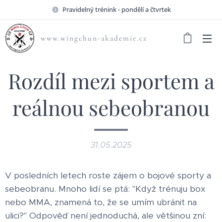
Pravidelný trénink - pondělí a čtvrtek
www.wingchun-akademie.cz
Rozdíl mezi sportem a
reálnou sebeobranou
31.05.2025
V posledních letech roste zájem o bojové sporty a
sebeobranu. Mnoho lidí se ptá: "Když trénuju box
nebo MMA, znamená to, že se umím ubránit na
ulici?" Odpověď není jednoduchá, ale většinou zní: