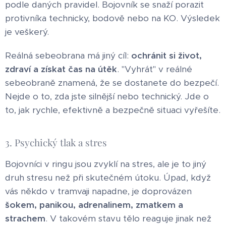
podle daných pravidel. Bojovník se snaží porazit
protivníka technicky, bodově nebo na KO. Výsledek
je veškerý.
Reálná sebeobrana má jiný cíl:
ochránit si život,
zdraví a získat čas na útěk
. "Vyhrát" v reálné
sebeobraně znamená, že se dostanete do bezpečí.
Nejde o to, zda jste silnější nebo technický. Jde o
to, jak rychle, efektivně a bezpečně situaci vyřešíte.
3. Psychický tlak a stres
Bojovníci v ringu jsou zvyklí na stres, ale je to jiný
druh stresu než při skutečném útoku. Úpad, když
vás někdo v tramvaji napadne, je doprovázen
šokem, panikou, adrenalinem, zmatkem a
strachem
. V takovém stavu tělo reaguje jinak než