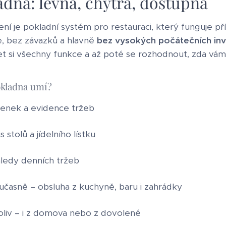
dna: levná, chytrá, dostupná
ní je pokladní systém pro restauraci, který funguje
ce, bez závazků a hlavně
bez vysokých počátečních inv
t si všechny funkce a až poté se rozhodnout, zda vá
kladna umí?
tenek a evidence tržeb
 stolů a jídelního lístku
ehledy denních tržeb
oučasně – obsluha z kuchyně, baru i zahrádky
liv – i z domova nebo z dovolené