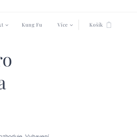
kt
Kung Fu
Více
Košík
ro
a
rozhoduje. Vybavení