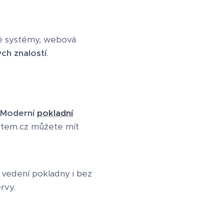
ké systémy, webová
ch znalostí
.
Moderní
pokladní
stem.cz můžete mít
 vedení pokladny i bez
ervy.