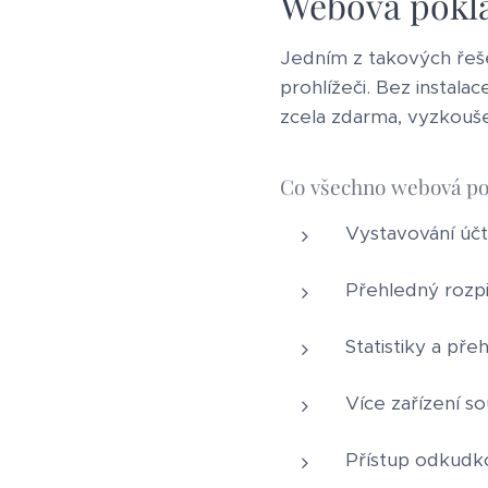
Webová pokla
Jedním z takových řeše
prohlížeči. Bez instala
zcela zdarma, vyzkouše
Co všechno webová po
Vystavování úč
Přehledný rozpis
Statistiky a př
Více zařízení s
Přístup odkudko