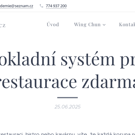
ademie@seznam.cz
774 937 200
cz
Úvod
Wing Chun
Konta
okladní systém p
restaurace zdarm
25.06.2025
estauraci, bistro nebo kavárnu, víte, že každá koruna 