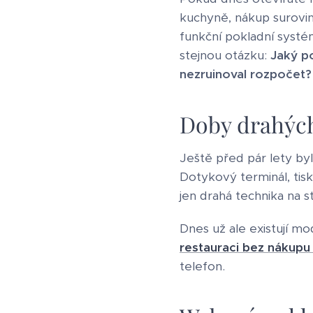
kuchyně, nákup surovin
funkční pokladní systé
stejnou otázku:
Jaký po
nezruinoval rozpočet?
Doby drahých
Ještě před pár lety byl
Dotykový terminál, tisk
jen drahá technika na s
Dnes už ale existují m
restauraci bez nákupu 
telefon.