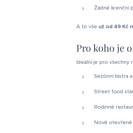
Žádné licenční 
A to vše
už od 49 Kč 
Pro koho je 
Ideální je pro všechny 
Sezónní bistra 
Street food stá
Rodinné restau
Nově otevřené p