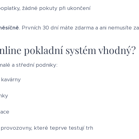
poplatky, žádné pokuty při ukončení
měsíčně
. Prvních 30 dní máte zdarma a ani nemusíte za
online pokladní systém vhodný?
malé a střední podniky:
a kavárny
nky
race
rovozovny, které teprve testují trh