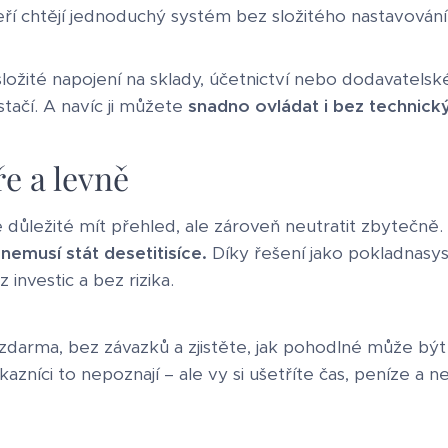
eří chtějí jednoduchý systém bez složitého nastavování
ožité napojení na sklady, účetnictví nebo dodavatels
tačí. A navíc ji můžete
snadno ovládat i bez technický
e a levně
 důležité mít přehled, ale zároveň neutratit zbytečně.
nemusí stát desetitisíce.
Díky řešení jako pokladnasy
investic a bez rizika.
zdarma, bez závazků a zjistěte, jak pohodlné může být
ákazníci to nepoznají – ale vy si ušetříte čas, peníze a n