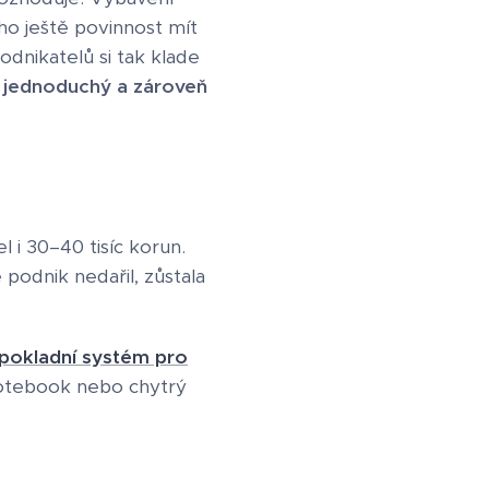
ho ještě povinnost mít
dnikatelů si tak klade
í, jednoduchý a zároveň
 i 30–40 tisíc korun.
podnik nedařil, zůstala
pokladní systém pro
 notebook nebo chytrý