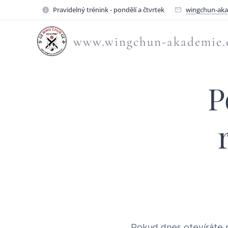
Pravidelný trénink - pondělí a čtvrtek
wingchun-ak
www.wingchun-akademie.
P
Pokud dnes otevíráte r