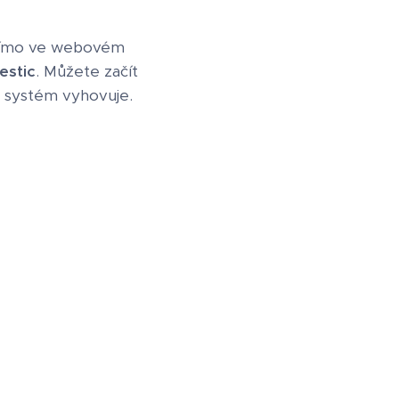
 přímo ve webovém
estic
. Můžete začít
m systém vyhovuje.