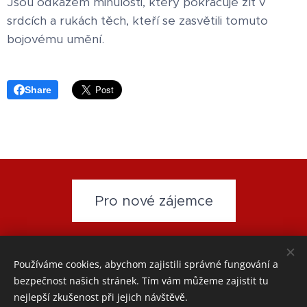
Jsou odkazem minulosti, který pokračuje žít v
srdcích a rukách těch, kteří se zasvětili tomuto
bojovému umění.
Share
Pro nové zájemce
www.wingchun-akademie.cz
- email:
wingchun-
Používáme cookies, abychom zajistili správné fungování a
akademie@seznam.cz
-
Přihláška
-
Partneři
-
GDPR
bezpečnost našich stránek. Tím vám můžeme zajistit tu
nejlepší zkušenost při jejich návštěvě.
Cookies