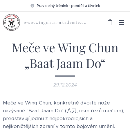
Pravidelný trénink - pondělí a čtvrtek
www.wingchun-akademie.cz
Meče ve Wing Chun
„Baat Jaam Do“
29.12.2024
Meče ve Wing Chun, konkrétně dvojité nože
nazývané "Baat Jaam Do" (八刀, osm řezů mečem),
představují jednu z nejpokročilejších a
nejikoničtějších zbraní v tomto bojovém umění.