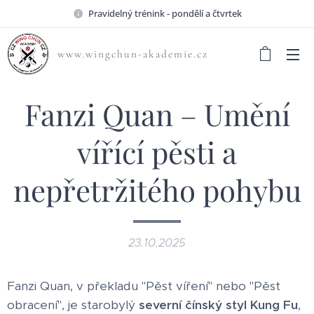
Pravidelný trénink - pondělí a čtvrtek
www.wingchun-akademie.cz
Fanzi Quan – Umění
vířící pěsti a
nepřetržitého pohybu
23.10.2025
Fanzi Quan, v překladu "Pěst víření" nebo "Pěst
obracení", je starobylý
severní čínský styl Kung Fu
,