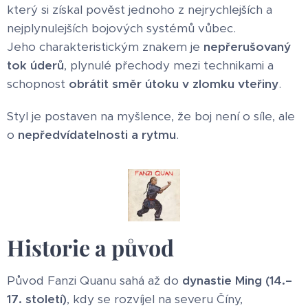
který si získal pověst jednoho z nejrychlejších a
nejplynulejších bojových systémů vůbec.
Jeho charakteristickým znakem je
nepřerušovaný
tok úderů
, plynulé přechody mezi technikami a
schopnost
obrátit směr útoku v zlomku vteřiny
.
Styl je postaven na myšlence, že boj není o síle, ale
o
nepředvídatelnosti a rytmu
.
Historie a původ
Původ Fanzi Quanu sahá až do
dynastie Ming (14.–
17. století)
, kdy se rozvíjel na severu Číny,