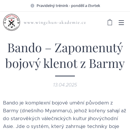
Pravidelný trénink - pondělí a čtvrtek
www.wingchun-akademie.cz
Bando – Zapomenutý
bojový klenot z Barmy
13.04.2025
Bando je komplexní bojové umění původem z
Barmy (dnešního Myanmaru), jehož kořeny sahají až
do starověkých válečnických kultur jihovýchodní
Asie. Jde o systém, který zahrnuje techniky boje