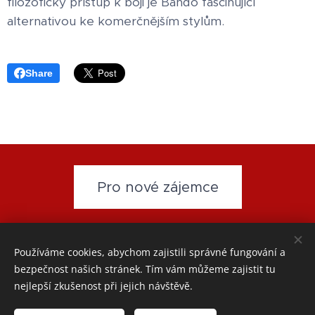
filozofický přístup k boji je Bando fascinující
alternativou ke komerčnějším stylům.
Share
Pro nové zájemce
www.wingchun-akademie.cz
- email:
wingchun-
Používáme cookies, abychom zajistili správné fungování a
akademie@seznam.cz
-
Přihláška
-
Partneři
-
GDPR
bezpečnost našich stránek. Tím vám můžeme zajistit tu
nejlepší zkušenost při jejich návštěvě.
Cookies