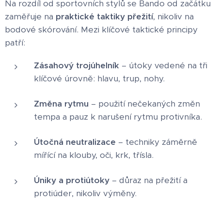
Na rozdíl od sportovních stylů se Bando od začátku
zaměřuje na
praktické taktiky přežití
, nikoliv na
bodové skórování. Mezi klíčové taktické principy
patří:
Zásahový trojúhelník
– útoky vedené na tři
klíčové úrovně: hlavu, trup, nohy.
Změna rytmu
– použití nečekaných změn
tempa a pauz k narušení rytmu protivníka.
Útočná neutralizace
– techniky záměrně
mířící na klouby, oči, krk, třísla.
Úniky a protiútoky
– důraz na přežití a
protiúder, nikoliv výměny.