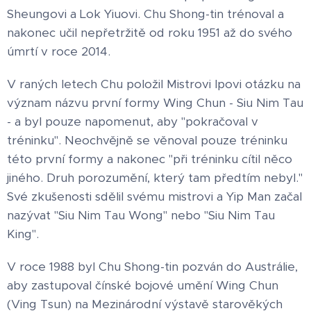
Sheungovi a Lok Yiuovi. Chu Shong-tin trénoval a
nakonec učil nepřetržitě od roku 1951 až do svého
úmrtí v roce 2014.
V raných letech Chu položil Mistrovi Ipovi otázku na
význam názvu první formy Wing Chun - Siu Nim Tau
- a byl pouze napomenut, aby "pokračoval v
tréninku". Neochvějně se věnoval pouze tréninku
této první formy a nakonec "při tréninku cítil něco
jiného. Druh porozumění, který tam předtím nebyl."
Své zkušenosti sdělil svému mistrovi a Yip Man začal
nazývat "Siu Nim Tau Wong" nebo "Siu Nim Tau
King".
V roce 1988 byl Chu Shong-tin pozván do Austrálie,
aby zastupoval čínské bojové umění Wing Chun
(Ving Tsun) na Mezinárodní výstavě starověkých