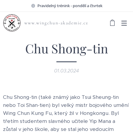
Pravidelný trénink - pondělí a čtvrtek
www.wingchun-akademie.cz
Chu Shong-tin
01.03.2024
Chu Shong-tin (také známý jako Tsui Sheung-tin
nebo Toi Shan-tien) byl velký mistr bojového umění
Wing Chun Kung Fu, který žil v Hongkongu. Byl
třetím studentem slavného učitele Yip Mana a
zůstal v jeho škole, aby se stal jeho vedoucím