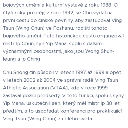
bojových umění a kulturní výstavě z roku 1988. O
čtyři roky později, v roce 1992, se Chu vydal na
první cestu do čínské pevniny, aby zastupoval Ving
Tsun (Wing Chun) ve Foshanu, rodišti tohoto
bojového umění. Tuto historickou cestu organizoval
mistr Ip Chun, syn Yip Mana, spolu s dalšími
významnými osobnostmi, jako jsou Wong Shun-
leung a Ip Ching.
Chu Shong-tin působil v letech 1997 až 1999 a opět
v letech 2002 až 2004 ve správní radě Ving Tsun
Athletic Association (VTAA), kde v roce 1999
zastával pozici předsedy. V této funkci, spolu s syny
Yip Mana, uskutečnili sen, který měl mistr Ip 38 let
předtím, a to uspořádat konferenci pro praktikující
Ving Tsun (Wing Chun) z celého světa.