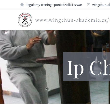
Regularny trening - poniedziałki i czwar
wingchun-a
www.wingchun-akademie.cz/
Ip C