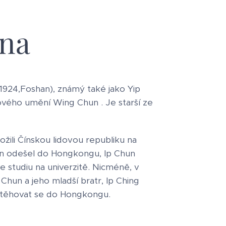
ana
 1924,Foshan), známý také jako Yip
jového umění Wing Chun . Je starší ze
ožili Čínskou lidovou republiku na
an odešel do Hongkongu, Ip Chun
e studiu na univerzitě. Nicméně, v
p Chun a jeho mladší bratr, Ip Ching
estěhovat se do Hongkongu.