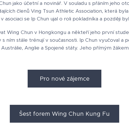
hun jako účetní a novinář. V souladu s přáním jeho otc
ádajících členů Ving Tsun Athletic Association, která by
 v asociaci se Ip Chun ujal o roli pokladníka a později 
vat Wing Chun v Hongkongu a někteří jeho první studen
s ním stále trénují v současnosti. Ip Chun vyučoval a
 Austrálie, Anglie a Spojené státy. Jeho přímým žákem
Pro nové zájemce
Šest forem Wing Chun Kung Fu