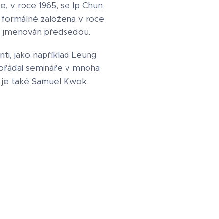
e, v roce 1965, se Ip Chun
la formálně založena v roce
byl jmenován předsedou.
ti, jako například Leung
 pořádal semináře v mnoha
 je také Samuel Kwok.