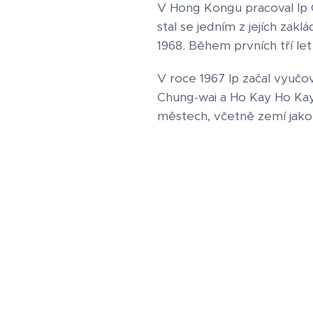
V Hong Kongu pracoval Ip C
stal se jedním z jejích zakl
1968. Během prvních tří let
V roce 1967 Ip začal vyučo
Chung-wai a Ho Kay Ho Kay 
městech, včetně zemí jako