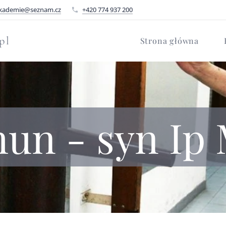
kademie@seznam.cz
+420 774 937 200
pl
Strona główna
hun - syn Ip