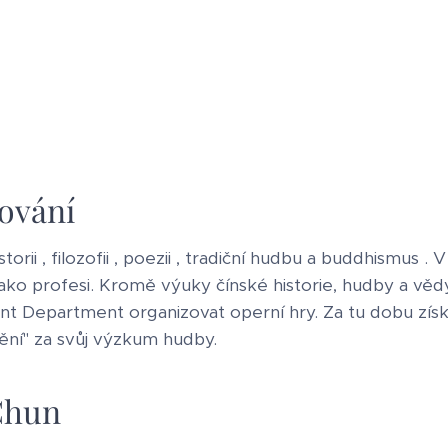
ování
torii , filozofii , poezii , tradiční hudbu a buddhismus .
 jako profesi. Kromě výuky čínské historie, hudby a vě
t Department organizovat operní hry. Za tu dobu získ
ní" za svůj výzkum hudby.
Chun