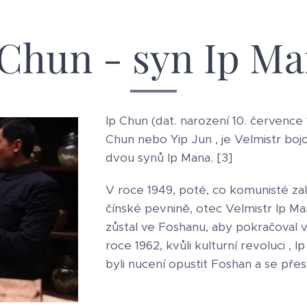
 Chun - syn Ip M
Ip Chun (dat. narození 10. července
Chun nebo Yip Jun , je Velmistr bo
dvou synů Ip Mana. [3]
V roce 1949, poté, co komunisté zal
čínské pevnině, otec Velmistr Ip M
zůstal ve Foshanu, aby pokračoval v
roce 1962, kvůli kulturní revoluci , I
byli nucení opustit Foshan a se př