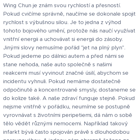
Wing Chun je znám svou rychlostí a přesností.
Pokud cvičíme správně, naučíme se dokonale spojit
rychlost s výbušnou silou. Je to jedna z výhod
tohoto bojového umění, protože nás naučí využívat
vnitřní energii a uchovávat si energii do zásoby.
Jinými slovy nemusíme pořád "jet na plný plyn".
Pokud jedeme po dálnici autem a před námi se
stane nehoda, naše auto společně s našimi
reakcemi musí vyvinout značné úsilí, abychom se
incidentu vyhnuli. Pokud nemáme dostatečně
odpočinuté a koncentrované smysly, dostaneme se
do kolize také. A naše zdraví funguje stejně. Pokud
nejsme vnitřně v pořádku, neumíme se postupně
vyrovnávat s životními peripetiemi, dá nám o sobě
tělo vědět různými nemocemi. Například takový
infarkt bývá často spojován právě s dlouhodobou