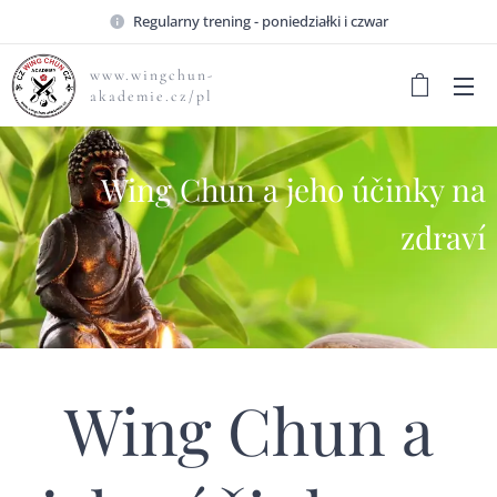
Regularny trening - poniedziałki i czwar
www.wingchun-
akademie.cz/pl
Wing Chun a jeho účinky na
zdraví
Wing Chun a