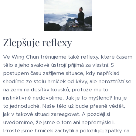
Zlepšuje reflexy
Ve Wing Chun trénujeme také reflexy, které časem
tělo a jeho svalové ústrojí přijímá za vlastní. S
postupem času zažijeme situace, kdy například
shodíme ze stolu hrníček od kávy, ale neroztříští se
na zemi na desítky kousků, protože mu to
instinktivně nedovolíme. Jak je to myšleno? Inu je
to jednoduché. Naše tělo už bude přesně vědět,
jak v takové situaci zareagovat. A později si
uvědomíme, že jsme o tom ani nepřemýšleli.
Prostě jsme hrníček zachytili a položili jej zpátky na