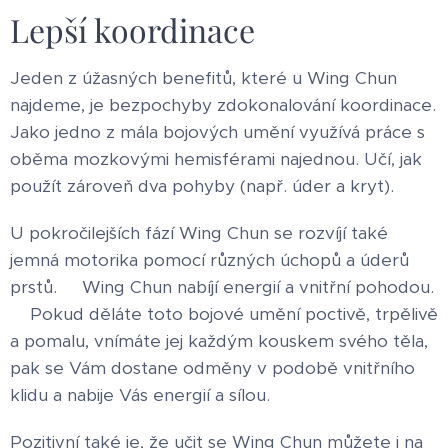
Lepší koordinace
Jeden z úžasných benefitů, které u Wing Chun
najdeme, je bezpochyby zdokonalování koordinace.
Jako jedno z mála bojových umění využívá práce s
oběma mozkovými hemisférami najednou. Učí, jak
použít zároveň dva pohyby (např. úder a kryt).
U pokročilejších fází Wing Chun se rozvíjí také
jemná motorika pomocí různých úchopů a úderů
prstů. Wing Chun nabíjí energií a vnitřní pohodou.
Pokud děláte toto bojové umění poctivě, trpělivě
a pomalu, vnímáte jej každým kouskem svého těla,
pak se Vám dostane odměny v podobě vnitřního
klidu a nabije Vás energií a sílou.
Pozitivní také je, že učit se Wing Chun můžete i na