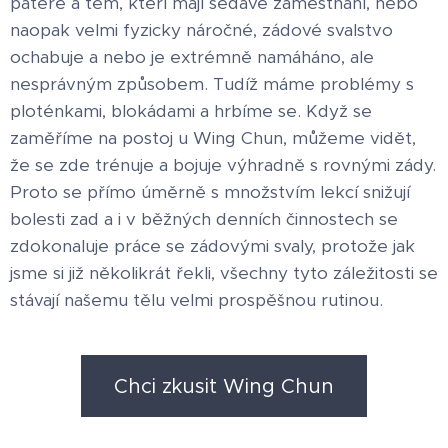
páteře a těm, kteří mají sedavé zaměstnání, nebo
naopak velmi fyzicky náročné, zádové svalstvo
ochabuje a nebo je extrémně namáháno, ale
nesprávným způsobem. Tudíž máme problémy s
ploténkami, blokádami a hrbíme se. Když se
zaměříme na postoj u Wing Chun, můžeme vidět,
že se zde trénuje a bojuje výhradně s rovnými zády.
Proto se přímo úměrně s množstvím lekcí snižují
bolesti zad a i v běžných denních činnostech se
zdokonaluje práce se zádovými svaly, protože jak
jsme si již několikrát řekli, všechny tyto záležitosti se
stávají našemu tělu velmi prospěšnou rutinou.
Chci zkusit Wing Chun