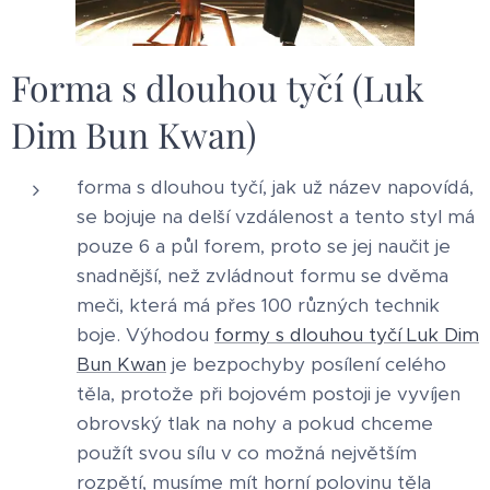
Forma s dlouhou tyčí (Luk
Dim Bun Kwan)
forma s dlouhou tyčí, jak už název napovídá,
se bojuje na delší vzdálenost a tento styl má
pouze 6 a půl forem, proto se jej naučit je
snadnější, než zvládnout formu se dvěma
meči, která má přes 100 různých technik
boje. Výhodou
formy s dlouhou tyčí Luk Dim
Bun Kwan
je bezpochyby posílení celého
těla, protože při bojovém postoji je vyvíjen
obrovský tlak na nohy a pokud chceme
použít svou sílu v co možná největším
rozpětí, musíme mít horní polovinu těla