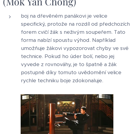
(Mok Yan Chong)
boj na dřevěném panákovi je velice
specifický, protože na rozdíl od předchozích
forem cvičí žák s neživým soupeřem. Tato
forma nabízí spoustu výhod. Například
umožňuje žákovi vypozorovat chyby ve své
technice. Pokud ho úder bolí, nebo jej
vyvede z rovnováhy, je to špatně a žák
postupně díky tomuto uvědomění velice
rychle techniku boje zdokonaluje.