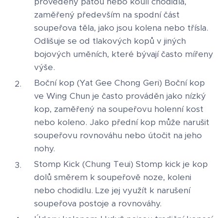
provedený patou nebo koulí chodidla,
zaměřený především na spodní část
soupeřova těla, jako jsou kolena nebo třísla.
Odlišuje se od tlakových kopů v jiných
bojových uměních, které bývají často mířeny
výše.
Boční kop (Yat Gee Chong Geri) Boční kop
ve Wing Chun je často prováděn jako nízký
kop, zaměřený na soupeřovu holenní kost
nebo koleno. Jako přední kop může narušit
soupeřovu rovnováhu nebo útočit na jeho
nohy.
Stomp Kick (Chung Teui) Stomp kick je kop
dolů směrem k soupeřově noze, koleni
nebo chodidlu. Lze jej využít k narušení
soupeřova postoje a rovnováhy.