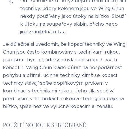
Údery kolenem I když nejsou tradiční kopací
techniky, údery kolenem jsou ve Wing Chun
někdy používány jako útoky na blízko. Slouží
k útoku na soupeřovy slabin, břicho nebo
jiná zranitelná místa.
Je důležité si uvědomit, že kopací techniky ve Wing
Chun jsou často kombinovány s technikami rukou,
jako jsou chycení, údery a ovládání soupeřových
končetin. Wing Chun klade důraz na hospodárnost
pohybu a přímé, účinné techniky, čímž se kopací
techniky stávají spíše doplňkovým prvkem v
kombinaci s technikami rukou. Jeho síla spočívá
především v technikách rukou a strategiích boje na
blízko, spíše než ve výlučně kopacím arzenálu.
POUŽITÍ NOHOU K SEBEOBRANĚ