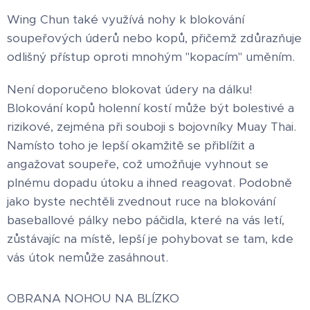
Wing Chun také využívá nohy k blokování
soupeřových úderů nebo kopů, přičemž zdůrazňuje
odlišný přístup oproti mnohým "kopacím" uměním.
Není doporučeno blokovat údery na dálku!
Blokování kopů holenní kostí může být bolestivé a
rizikové, zejména při souboji s bojovníky Muay Thai.
Namísto toho je lepší okamžitě se přiblížit a
angažovat soupeře, což umožňuje vyhnout se
plnému dopadu útoku a ihned reagovat. Podobně
jako byste nechtěli zvednout ruce na blokování
baseballové pálky nebo páčidla, které na vás letí,
zůstávajíc na místě, lepší je pohybovat se tam, kde
vás útok nemůže zasáhnout.
OBRANA NOHOU NA BLÍZKO