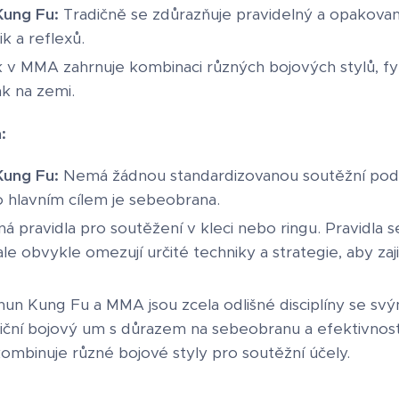
ung Fu:
Tradičně se zdůrazňuje pravidelný a opakovan
ik a reflexů.
 v MMA zahrnuje kombinaci různých bojových stylů, fyz
tak na zemi.
:
ung Fu:
Nemá žádnou standardizovanou soutěžní podo
 hlavním cílem je sebeobrana.
á pravidla pro soutěžení v kleci nebo ringu. Pravidla s
ale obvykle omezují určité techniky a strategie, aby zaj
un Kung Fu a MMA jsou zcela odlišné disciplíny se svými 
adiční bojový um s důrazem na sebeobranu a efektivno
 kombinuje různé bojové styly pro soutěžní účely.