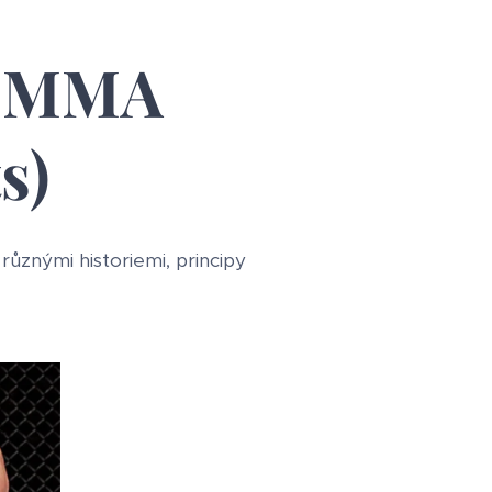
a MMA
s)
ůznými historiemi, principy