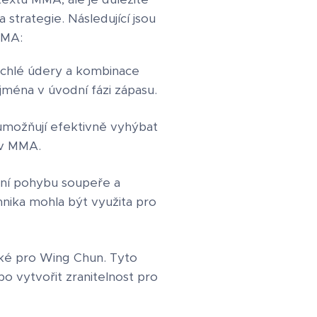
strategie. Následující jsou
MMA:
rychlé údery a kombinace
jména v úvodní fázi zápasu.
umožňují efektivně vyhýbat
 v MMA.
ní pohybu soupeře a
ika mohla být využita pro
ické pro Wing Chun. Tyto
o vytvořit zranitelnost pro