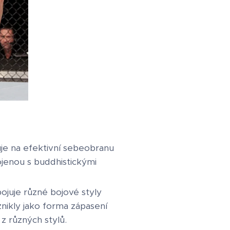
uje na efektivní sebeobranu
ojenou s buddhistickými
pojuje různé bojové styly
vznikly jako forma zápasení
z různých stylů.