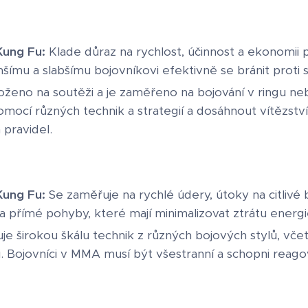
ung Fu:
Klade důraz na rychlost, účinnost a ekonomii 
ímu a slabšímu bojovníkovi efektivně se bránit proti s
oženo na soutěži a je zaměřeno na bojování v ringu nebo
omocí různých technik a strategií a dosáhnout vítězst
pravidel.
ung Fu:
Se zaměřuje na rychlé údery, útoky na citlivé 
 přímé pohyby, které mají minimalizovat ztrátu energi
je širokou škálu technik z různých bojových stylů, vče
. Bojovníci v MMA musí být všestranní a schopni reagov