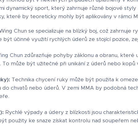
i dynamický sport, který zahrnuje různé bojové styly a 
y, které by teoreticky mohly být aplikovány v rámci 
ing Chun se specializuje na blízký boj, což zahrnuje 
ýt účinné využití rychlých úderů ze stojící pozice, ze
ng Chun zdůrazňuje pohyby záklonu a obranu, které 
 To může být užitečné při unikání z úderů nebo kopů
ky):
Technika chycení ruky může být použita k omeze
do chvatů nebo úderů. V zemi MMA by podobná techn
eře.
):
Rychlé výpady a údery z blízkosti jsou charakterist
ýt použity ke snaze získat kontrolu nad soupeřem neb