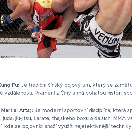
ung Fu:
Je tradiční čínský bojový um, který se zaměř
ké vzdálenosti. Pramení z Číny a má bohatou historii sp
artial Arts):
Je moderní sportovní disciplína, která s
 juda, jiu-jitsu, karate, thajskeho boxu a dalších. MMA 
 kde se bojovníci snaží využít nejefektivnější techniky 