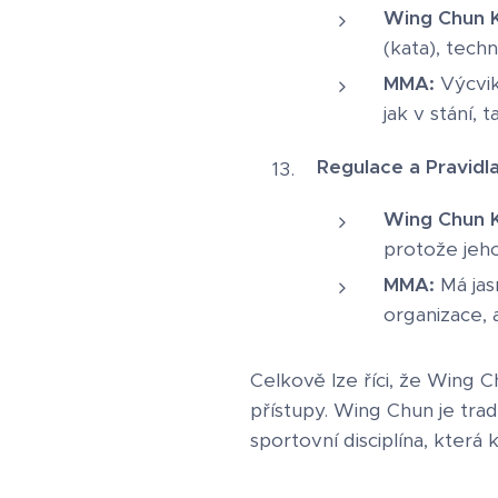
Wing Chun K
(kata), techn
MMA:
Výcvik
jak v stání, 
Regulace a Pravidla
Wing Chun K
protože jeho
MMA:
Má jasn
organizace, 
Celkově lze říci, že Wing Ch
přístupy. Wing Chun je tr
sportovní disciplína, která