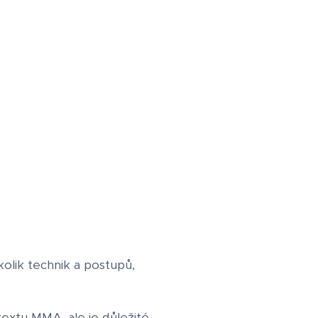
lik technik a postupů,
xtu MMA, ale je důležité