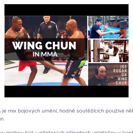
e mix bojových umění, hodně soutěžících používá něko
un.
y mohou být v některých případech uplatněny v konte