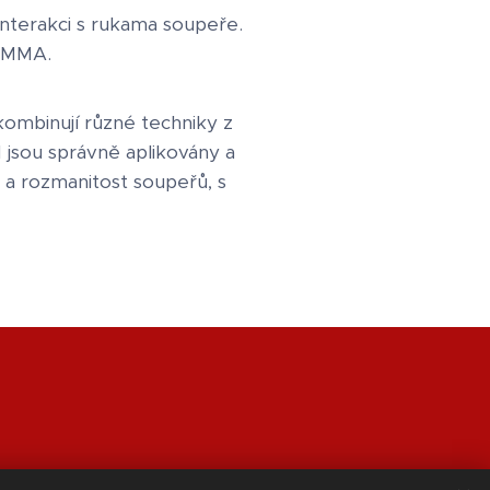
interakci s rukama soupeře.
v MMA.
kombinují různé techniky z
 jsou správně aplikovány a
 a rozmanitost soupeřů, s