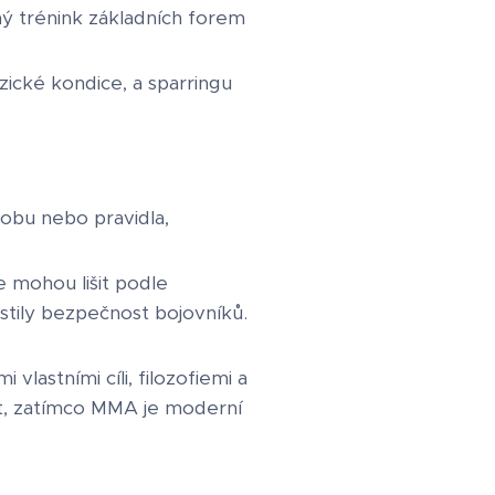
ý trénink základních forem
ické kondice, a sparringu
bu nebo pravidla,
e mohou lišit podle
istily bezpečnost bojovníků.
vlastními cíli, filozofiemi a
st, zatímco MMA je moderní