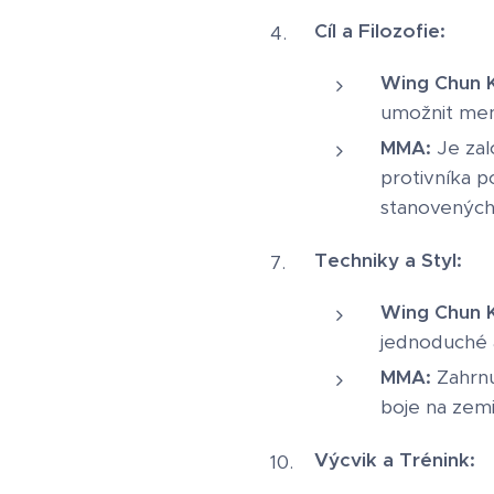
Cíl a Filozofie:
Wing Chun K
umožnit menš
MMA:
Je zal
protivníka p
stanovených 
Techniky a Styl:
Wing Chun K
jednoduché a
MMA:
Zahrnu
boje na zemi
Výcvik a Trénink: