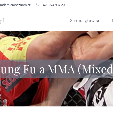
kademie@seznam.cz
+420 774 937 200
pl
Strona główna
ung Fu a MMA (Mixed M