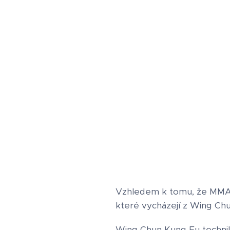
Vzhledem k tomu, že MMA j
které vycházejí z Wing Ch
Wing Chun Kung Fu technik