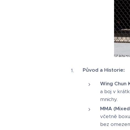
Původ a Historie:
Wing Chun K
a boj v krát
mnichy.
MMA (Mixed M
včetně boxu,
bez omezení,