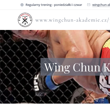
Regularny trening - poniedziałki i czwar
wingchun-a
www.wingchun-akademie.cz/
Wing Chun K