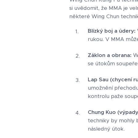
si uvědomit, že MMA je velm
některé Wing Chun technik
Blízký boj a údery:
W
rukou. V MMA může b
Záklon a obrana:
Wi
se útokům soupeře.
Lap Sau (chycení ru
umožnění přechodu 
kontrolu paže soup
Chung Kuo (výpady
techniky by mohly b
následný útok.