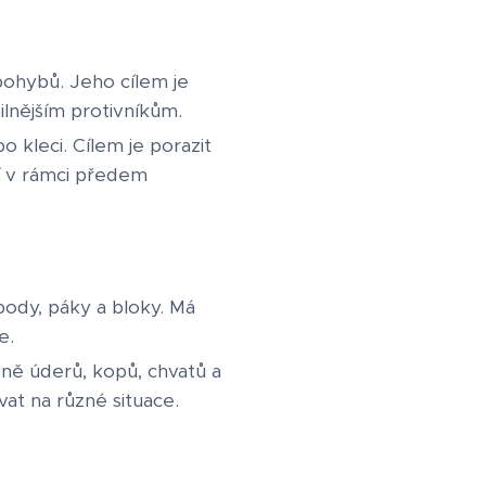
pohybů. Jeho cílem je
ilnějším protivníkům.
 kleci. Cílem je porazit
ví v rámci předem
body, páky a bloky. Má
e.
tně úderů, kopů, chvatů a
at na různé situace.