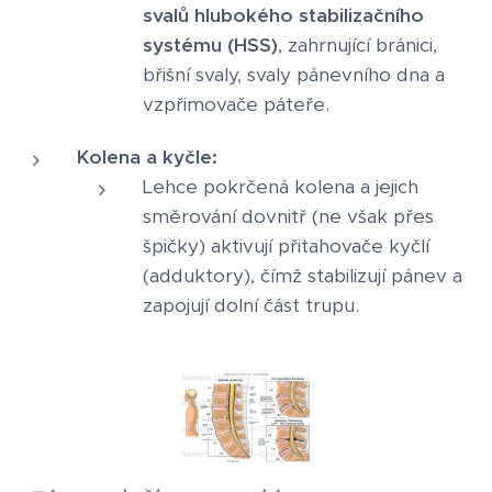
svalů hlubokého stabilizačního
systému (HSS)
, zahrnující bránici,
břišní svaly, svaly pánevního dna a
vzpřimovače páteře.
Kolena a kyčle:
Lehce pokrčená kolena a jejich
směrování dovnitř (ne však přes
špičky) aktivují přitahovače kyčlí
(adduktory), čímž stabilizují pánev a
zapojují dolní část trupu.