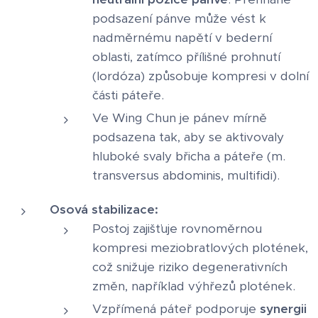
podsazení pánve může vést k
nadměrnému napětí v bederní
oblasti, zatímco přílišné prohnutí
(lordóza) způsobuje kompresi v dolní
části páteře.
Ve Wing Chun je pánev mírně
podsazena tak, aby se aktivovaly
hluboké svaly břicha a páteře (m.
transversus abdominis, multifidi).
Osová stabilizace:
Postoj zajišťuje rovnoměrnou
kompresi meziobratlových plotének,
což snižuje riziko degenerativních
změn, například výhřezů plotének.
Vzpřímená páteř podporuje
synergii