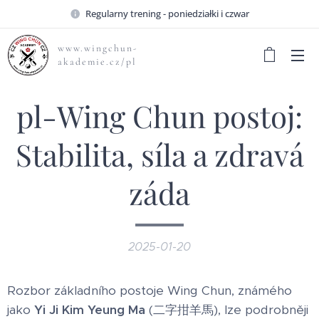
Regularny trening - poniedziałki i czwar
www.wingchun-
akademie.cz/pl
pl-Wing Chun postoj:
Stabilita, síla a zdravá
záda
2025-01-20
Rozbor základního postoje Wing Chun, známého
jako
Yi Ji Kim Yeung Ma
(二字拑羊馬), lze podrobněji