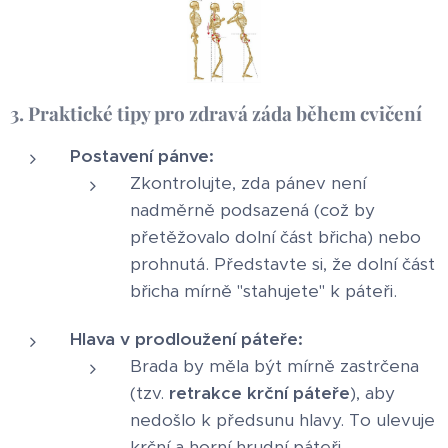
3. Praktické tipy pro zdravá záda během cvičení
Postavení pánve:
Zkontrolujte, zda pánev není
nadměrně podsazená (což by
přetěžovalo dolní část břicha) nebo
prohnutá. Představte si, že dolní část
břicha mírně "stahujete" k páteři.
Hlava v prodloužení páteře:
Brada by měla být mírně zastrčena
(tzv.
retrakce krční páteře
), aby
nedošlo k předsunu hlavy. To ulevuje
krční a horní hrudní páteři.