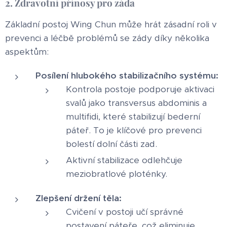
2. Zdravotní přínosy pro záda
Základní postoj Wing Chun může hrát zásadní roli v
prevenci a léčbě problémů se zády díky několika
aspektům:
Posílení hlubokého stabilizačního systému:
Kontrola postoje podporuje aktivaci
svalů jako transversus abdominis a
multifidi, které stabilizují bederní
páteř. To je klíčové pro prevenci
bolestí dolní části zad.
Aktivní stabilizace odlehčuje
meziobratlové ploténky.
Zlepšení držení těla:
Cvičení v postoji učí správné
postavení páteře, což eliminuje