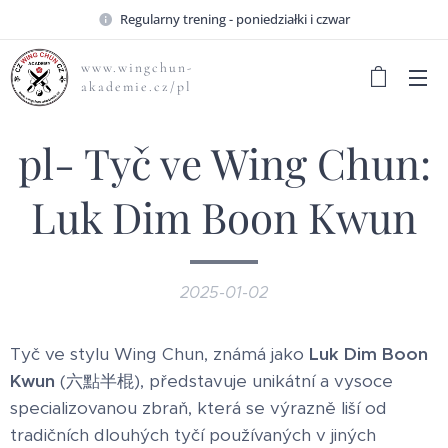
Regularny trening - poniedziałki i czwar
www.wingchun-
akademie.cz/pl
pl- Tyč ve Wing Chun:
Luk Dim Boon Kwun
2025-01-02
Tyč ve stylu Wing Chun, známá jako
Luk Dim Boon
Kwun
(六點半棍), představuje unikátní a vysoce
specializovanou zbraň, která se výrazně liší od
tradičních dlouhých tyčí používaných v jiných