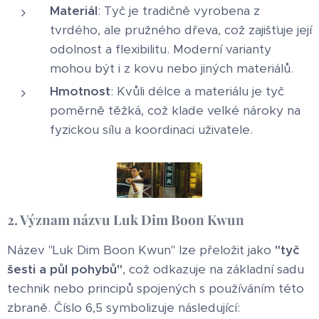
Materiál
: Tyč je tradičně vyrobena z
tvrdého, ale pružného dřeva, což zajišťuje její
odolnost a flexibilitu. Moderní varianty
mohou být i z kovu nebo jiných materiálů.
Hmotnost
: Kvůli délce a materiálu je tyč
poměrně těžká, což klade velké nároky na
fyzickou sílu a koordinaci uživatele.
2. Význam názvu Luk Dim Boon Kwun
Název "Luk Dim Boon Kwun" lze přeložit jako
"tyč
šesti a půl pohybů"
, což odkazuje na základní sadu
technik nebo principů spojených s používáním této
zbraně. Číslo 6,5 symbolizuje následující: