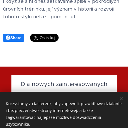
I když se s ní dnes setkáváme spíše v pokročilých
úrovních tréninku, její význam v historii a rozvoji
tohoto stylu nelze opomenout.
Share
Dla nowych zainteresowanych
Korzystamy z ciasteczek, aby zapewnić prawidłowe działanie
www.wingchun-akademie.cz
- email:
wingchun-
i bezpieczeństwo strony internetowej, a także
akademie@seznam.cz
zagwarantować najlepsze możliwe doświadczenia
użytkownika.
Ciasteczka