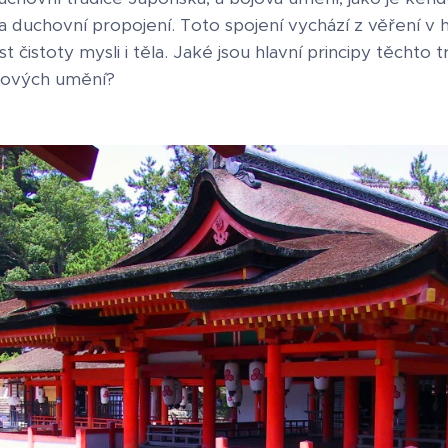
í a duchovní propojení. Toto spojení vychází z věření v 
 čistoty mysli i těla. Jaké jsou hlavní principy těchto tr
jových umění?