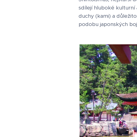
sdílejí hluboké kulturn
duchy (kami) a důležitost
podobu japonských bo