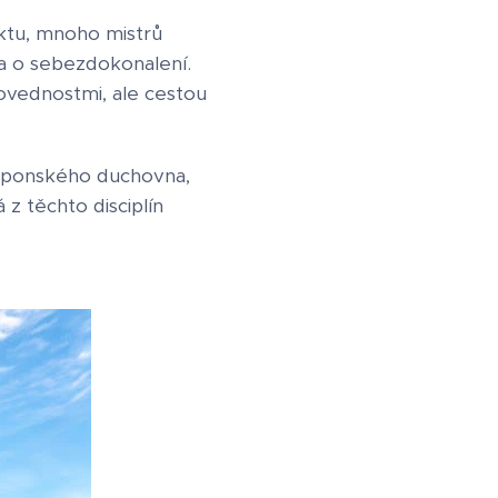
ktu, mnoho mistrů
ha o sebezdokonalení.
dovednostmi, ale cestou
japonského duchovna,
 z těchto disciplín