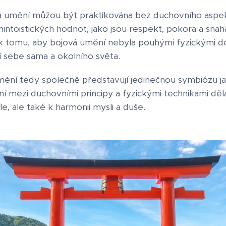
á umění můžou být praktikována bez duchovního aspe
hintoistických hodnot, jako jsou respekt, pokora a sna
jí k tomu, aby bojová umění nebyla pouhými fyzickými 
 sebe sama a okolního světa.
umění tedy společně představují jedinečnou symbiózu 
ení mezi duchovními principy a fyzickými technikami dělá
le, ale také k harmonii mysli a duše.