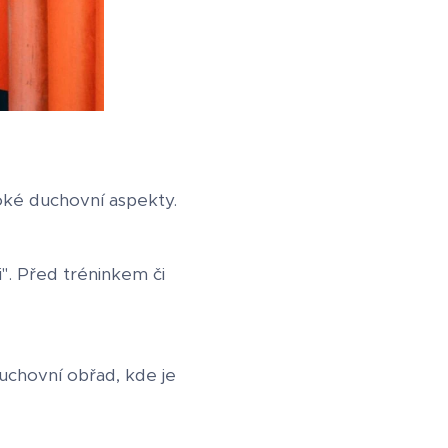
boké duchovní aspekty.
i". Před tréninkem či
duchovní obřad, kde je