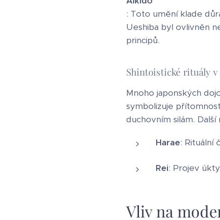
Aikido
: Toto umění klade důra
Ueshiba byl ovlivněn n
principů.
Shintoistické rituály 
Mnoho japonských dojo 
symbolizuje přítomnost
duchovním silám. Další r
Harae
: Rituální 
Rei
: Projev úkty
Vliv na mode