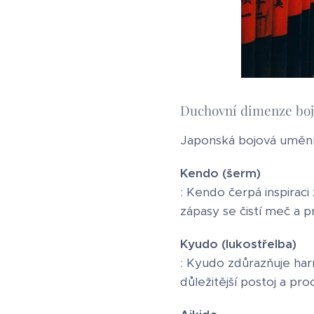
Duchovní dimenze bo
Japonská bojová umění 
Kendo (šerm)
: Kendo čerpá inspiraci
zápasy se čistí meč a p
Kyudo (lukostřelba)
: Kyudo zdůrazňuje harm
důležitější postoj a p