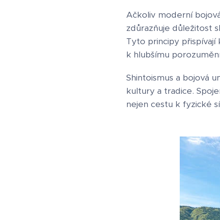
Ačkoliv moderní bojov
zdůrazňuje důležitost s
Tyto principy přispíva
k hlubšímu porozumění
Shintoismus a bojová 
kultury a tradice. Spoj
nejen cestu k fyzické sí