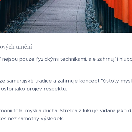
jových umění
nejsou pouze fyzickými technikami, ale zahrnují i hlu
 ze samurajské tradice a zahrnuje koncept "čistoty mysl
rostor jako projev respektu.
onii těla, mysli a ducha. Střelba z luku je vídána jako 
roces než samotný výsledek.