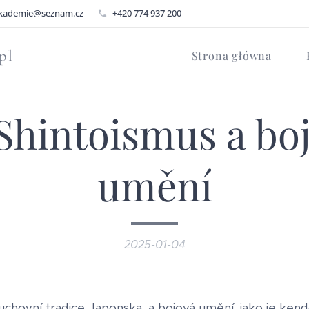
kademie@seznam.cz
+420 774 937 200
pl
Strona główna
Shintoismus a bo
umění
2025-01-04
duchovní tradice Japonska, a bojová umění, jako je kendo