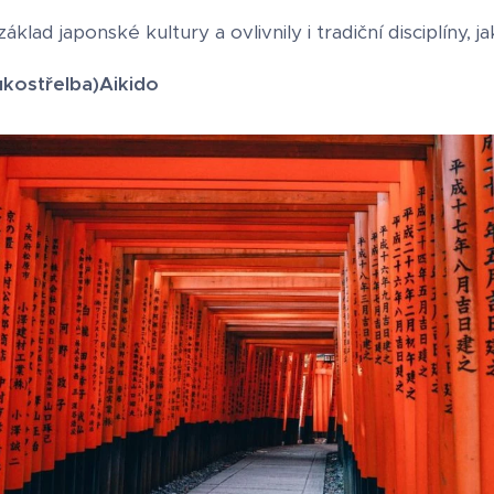
základ japonské kultury a ovlivnily i tradiční disciplíny, 
ukostřelba)
Aikido