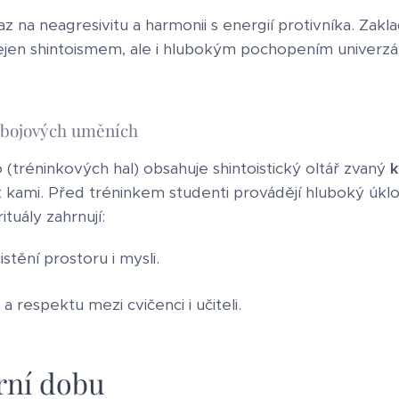
z na neagresivitu a harmonii s energií protivníka. Zakla
ejen shintoismem, ale i hlubokým pochopením univerzá
v bojových uměních
(tréninkových hal) obsahuje shintoistický oltář zvaný
k
 kami. Před tréninkem studenti provádějí hluboký úklon
ituály zahrnují:
čistění prostoru i mysli.
 a respektu mezi cvičenci i učiteli.
rní dobu