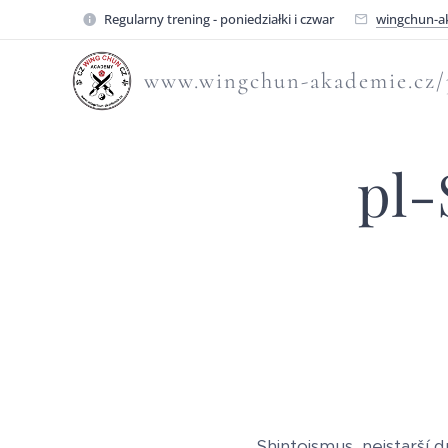
Regularny trening - poniedziałki i czwar
wingchun-a
www.wingchun-akademie.cz/
pl-
Shintoismus, nejstarší 