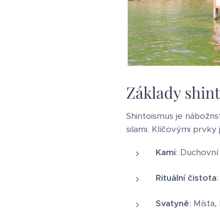
Základy shin
Shintoismus je nábožnst
silami. Klíčovými prvky 
Kami
: Duchovní
Rituální čistota
Svatyně
: Místa