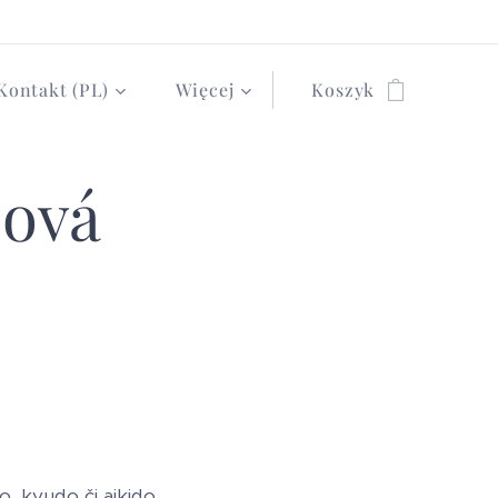
Kontakt (PL)
Więcej
Koszyk
jová
, kyudo či aikido,