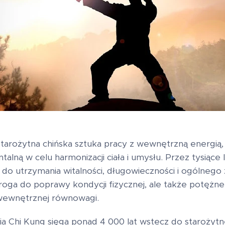
starożytna chińska sztuka pracy z wewnętrzną energią,
talną w celu harmonizacji ciała i umysłu. Przez tysiące 
do utrzymania witalności, długowieczności i ogólnego z
droga do poprawy kondycji fizycznej, ale także potężn
i wewnętrznej równowagi.
ria Chi Kung sięga ponad 4 000 lat wstecz do starożytne