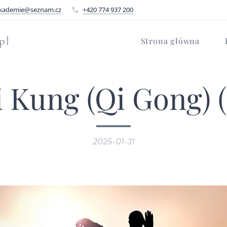
kademie@seznam.cz
+420 774 937 200
pl
Strona główna
 Kung (Qi Gong) 
2025-01-31