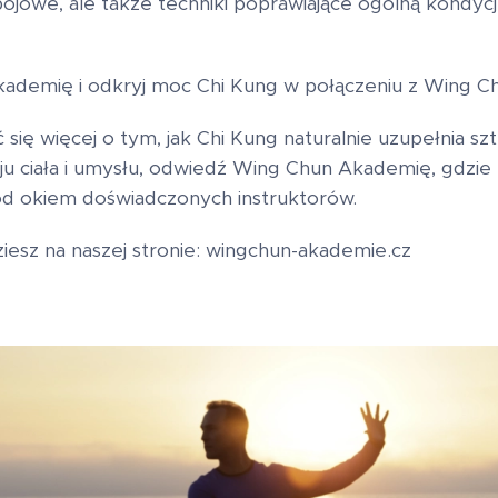
 bojowe, ale także techniki poprawiające ogólną kondy
demię i odkryj moc Chi Kung w połączeniu z Wing C
 się więcej o tym, jak Chi Kung naturalnie uzupełnia sztu
ju ciała i umysłu, odwiedź Wing Chun Akademię, gdzie
od okiem doświadczonych instruktorów.
ziesz na naszej stronie: wingchun-akademie.cz