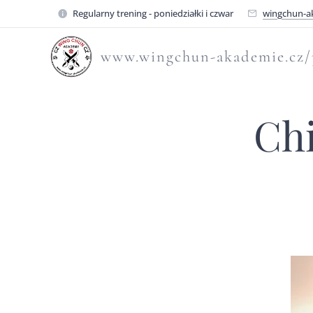
Regularny trening - poniedziałki i czwar
wingchun-a
www.wingchun-akademie.cz/
Chi