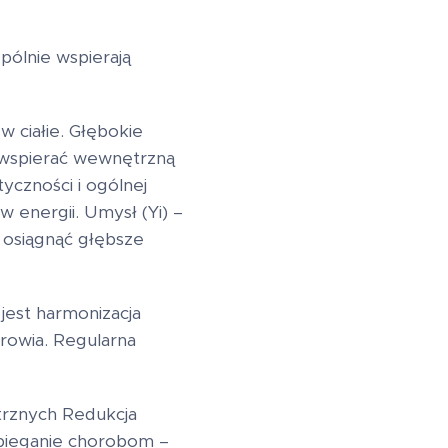
pólnie wspierają
 ciałie. Głębokie
 wspierać wewnętrzną
tyczności i ogólnej
w energii. Umysł (Yi) –
i osiągnąć głębsze
jest harmonizacja
drowia. Regularna
trznych Redukcja
pobieganie chorobom –