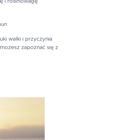
cję i równowagę
hun
ki walki i przyczynia
 możesz zapoznać się z