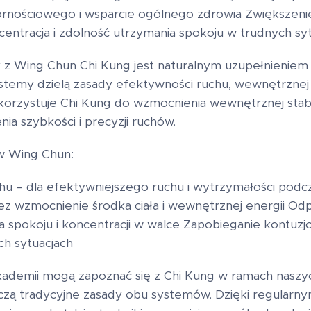
ornościowego i wsparcie ogólnego zdrowia Zwiększenie
centracja i zdolność utrzymania spokoju w trudnych sy
k z Wing Chun Chi Kung jest naturalnym uzupełnieniem 
temy dzielą zasady efektywności ruchu, wewnętrznej si
rzystuje Chi Kung do wzmocnienia wewnętrznej stabil
ia szybkości i precyzji ruchów.
w Wing Chun:
hu – dla efektywniejszego ruchu i wytrzymałości podc
przez wzmocnienie środka ciała i wewnętrznej energii O
 spokoju i koncentracji w walce Zapobieganie kontuzjo
ch sytuacjach
kademii mogą zapoznać się z Chi Kung w ramach nasz
ączą tradycyjne zasady obu systemów. Dzięki regularn