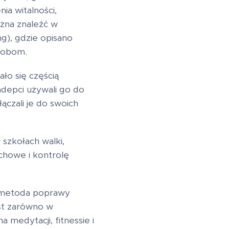
ia witalności,
żna znaleźć w
g), gdzie opisano
orobom.
ało się częścią
adepci używali go do
ączali je do swoich
szkołach walki,
chowe i kontrolę
a metoda poprawy
est zarówno w
 medytacji, fitnessie i