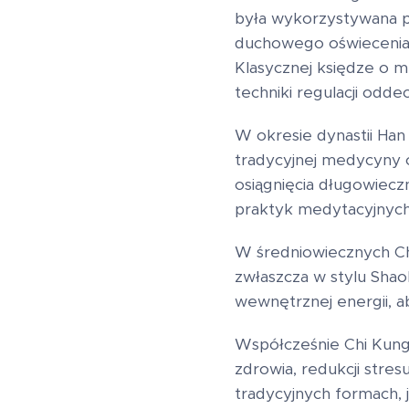
była wykorzystywana pr
duchowego oświecenia 
Klasycznej księdze o m
techniki regulacji odd
W okresie dynastii Han (
tradycyjnej medycyny ch
osiągnięcia długowieczn
praktyk medytacyjnych
W średniowiecznych Ch
zwłaszcza w stylu Shao
wewnętrznej energii, a
Współcześnie Chi Kung
zdrowia, redukcji stre
tradycyjnych formach, j