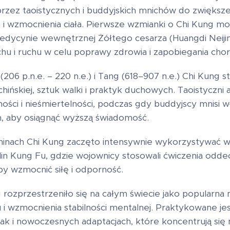
zez taoistycznych i buddyjskich mnichów do zwiększen
i wzmocnienia ciała. Pierwsze wzmianki o Chi Kung mo
edycynie wewnętrznej Żółtego cesarza (Huangdi Neijin
echu i ruchu w celu poprawy zdrowia i zapobiegania ch
206 p.n.e. – 220 n.e.) i Tang (618–907 n.e.) Chi Kung st
ińskiej, sztuk walki i praktyk duchowych. Taoistyczni 
ości i nieśmiertelności, podczas gdy buddyjscy mnisi wł
, aby osiągnąć wyższą świadomość.
inach Chi Kung zaczęto intensywnie wykorzystywać w 
lin Kung Fu, gdzie wojownicy stosowali ćwiczenia odde
by wzmocnić siłę i odporność.
 rozprzestrzeniło się na całym świecie jako popularn
su i wzmocnienia stabilności mentalnej. Praktykowane j
ak i nowoczesnych adaptacjach, które koncentrują się na