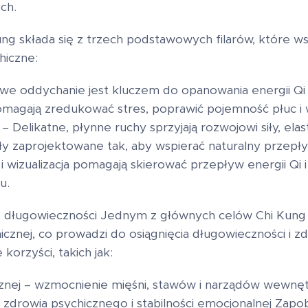
ch.
ng składa się z trzech podstawowych filarów, które ws
hiczne:
we oddychanie jest kluczem do opanowania energii Qi w
magają zredukować stres, poprawić pojemność płuc i
 Delikatne, płynne ruchy sprzyjają rozwojowi siły, elas
ały zaprojektowane tak, aby wspierać naturalny przepły
i wizualizacja pomagają skierować przepływ energii Qi 
u.
o długowieczności Jednym z głównych celów Chi Kung 
chicznej, co prowadzi do osiągnięcia długowieczności i z
korzyści, takich jak:
cznej – wzmocnienie mięśni, stawów i narządów wewnę
ie zdrowia psychicznego i stabilności emocjonalnej Za