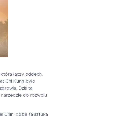
 która łączy oddech,
lat Chi Kung było
drowia. Dziś ta
e narzędzie do rozwoju
j Chin, gdzie ta sztuka