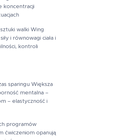
 koncentracji
tuacjach
sztuki walki Wing
ły i równowagi ciała i
ności, kontroli
zas sparingu Większa
dporność mentalna –
m – elastyczność i
ych programów
ym ćwiczeniom opanują