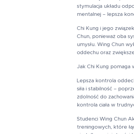
stymulacja układu odp
mentalnej – lepsza kon
Chi Kung i jego związe
Chun, ponieważ oba sys
umysłu. Wing Chun wyko
oddechu oraz zwiększen
Jak Chi Kung pomaga 
Lepsza kontrola oddec
siła i stabilność – po
zdolność do zachowania
kontrola ciała w trudny
Studenci Wing Chun A
treningowych, które ł