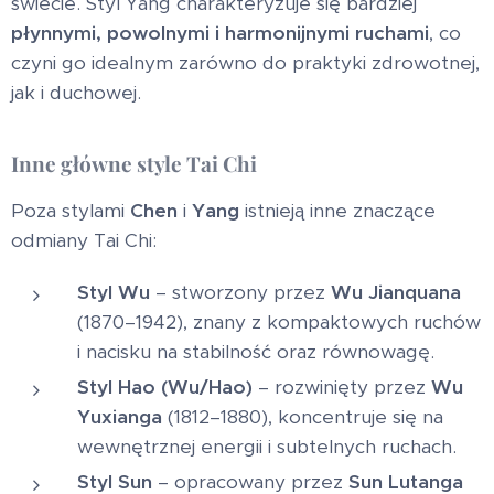
świecie. Styl Yang charakteryzuje się bardziej
płynnymi, powolnymi i harmonijnymi ruchami
, co
czyni go idealnym zarówno do praktyki zdrowotnej,
jak i duchowej.
Inne główne style Tai Chi
Poza stylami
Chen
i
Yang
istnieją inne znaczące
odmiany Tai Chi:
Styl Wu
– stworzony przez
Wu Jianquana
(1870–1942), znany z kompaktowych ruchów
i nacisku na stabilność oraz równowagę.
Styl Hao (Wu/Hao)
– rozwinięty przez
Wu
Yuxianga
(1812–1880), koncentruje się na
wewnętrznej energii i subtelnych ruchach.
Styl Sun
– opracowany przez
Sun Lutanga